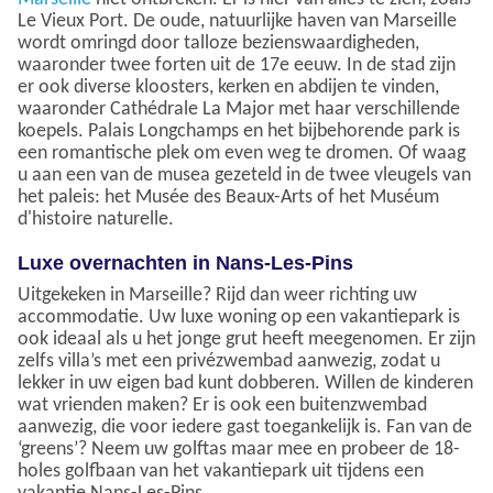
Le Vieux Port. De oude, natuurlijke haven van Marseille
wordt omringd door talloze bezienswaardigheden,
waaronder twee forten uit de 17e eeuw. In de stad zijn
er ook diverse kloosters, kerken en abdijen te vinden,
waaronder Cathédrale La Major met haar verschillende
koepels. Palais Longchamps en het bijbehorende park is
een romantische plek om even weg te dromen. Of waag
u aan een van de musea gezeteld in de twee vleugels van
het paleis: het Musée des Beaux-Arts of het Muséum
d'histoire naturelle.
Luxe overnachten in Nans-Les-Pins
Uitgekeken in Marseille? Rijd dan weer richting uw
accommodatie. Uw luxe woning op een vakantiepark is
ook ideaal als u het jonge grut heeft meegenomen. Er zijn
zelfs villa’s met een privézwembad aanwezig, zodat u
lekker in uw eigen bad kunt dobberen. Willen de kinderen
wat vrienden maken? Er is ook een buitenzwembad
aanwezig, die voor iedere gast toegankelijk is. Fan van de
‘greens’? Neem uw golftas maar mee en probeer de 18-
holes golfbaan van het vakantiepark uit tijdens een