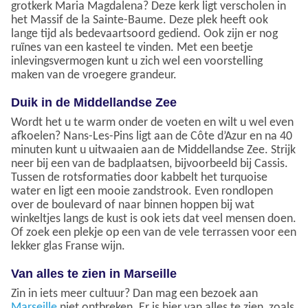
grotkerk Maria Magdalena? Deze kerk ligt verscholen in
het Massif de la Sainte-Baume. Deze plek heeft ook
lange tijd als bedevaartsoord gediend. Ook zijn er nog
ruïnes van een kasteel te vinden. Met een beetje
inlevingsvermogen kunt u zich wel een voorstelling
maken van de vroegere grandeur.
Duik in de Middellandse Zee
Wordt het u te warm onder de voeten en wilt u wel even
afkoelen? Nans-Les-Pins ligt aan de Côte d’Azur en na 40
minuten kunt u uitwaaien aan de Middellandse Zee. Strijk
neer bij een van de badplaatsen, bijvoorbeeld bij Cassis.
Tussen de rotsformaties door kabbelt het turquoise
water en ligt een mooie zandstrook. Even rondlopen
over de boulevard of naar binnen hoppen bij wat
winkeltjes langs de kust is ook iets dat veel mensen doen.
Of zoek een plekje op een van de vele terrassen voor een
lekker glas Franse wijn.
Van alles te zien in Marseille
Zin in iets meer cultuur? Dan mag een bezoek aan
Marseille
niet ontbreken. Er is hier van alles te zien, zoals