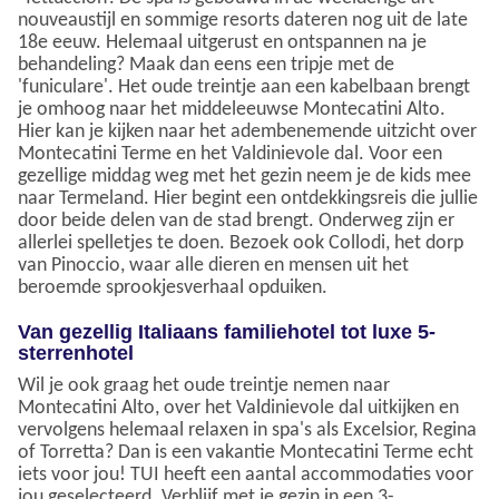
nouveaustijl en sommige resorts dateren nog uit de late
18e eeuw. Helemaal uitgerust en ontspannen na je
behandeling? Maak dan eens een tripje met de
'funiculare'. Het oude treintje aan een kabelbaan brengt
je omhoog naar het middeleeuwse Montecatini Alto.
Hier kan je kijken naar het adembenemende uitzicht over
Montecatini Terme en het Valdinievole dal. Voor een
gezellige middag weg met het gezin neem je de kids mee
naar Termeland. Hier begint een ontdekkingsreis die jullie
door beide delen van de stad brengt. Onderweg zijn er
allerlei spelletjes te doen. Bezoek ook Collodi, het dorp
van Pinoccio, waar alle dieren en mensen uit het
beroemde sprookjesverhaal opduiken.
Van gezellig Italiaans familiehotel tot luxe 5-
sterrenhotel
Wil je ook graag het oude treintje nemen naar
Montecatini Alto, over het Valdinievole dal uitkijken en
vervolgens helemaal relaxen in spa's als Excelsior, Regina
of Torretta? Dan is een vakantie Montecatini Terme echt
iets voor jou! TUI heeft een aantal accommodaties voor
jou geselecteerd. Verblijf met je gezin in een 3-