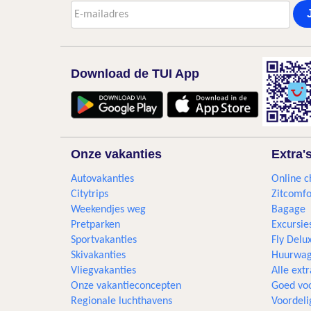
Download de TUI App
Onze vakanties
Extra'
Autovakanties
Online c
Citytrips
Zitcomfo
Weekendjes weg
Bagage
Pretparken
Excursie
Sportvakanties
Fly Delu
Skivakanties
Huurwag
Vliegvakanties
Alle extr
Onze vakantieconcepten
Goed voo
Regionale luchthavens
Voordeli