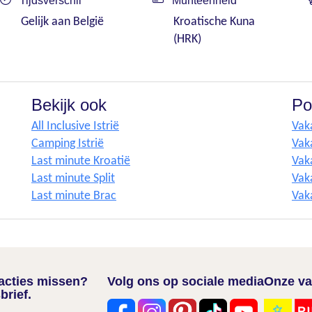
Tijdsverschil
Munteenheid
Gelijk aan België
Kroatische Kuna
(HRK)
Bekijk ook
Po
All Inclusive Istrië
Vak
Camping Istrië
Vak
Last minute Kroatië
Vak
Last minute Split
Vaka
Last minute Brac
Vak
nacties missen?
Volg ons op sociale media
Onze va
brief.