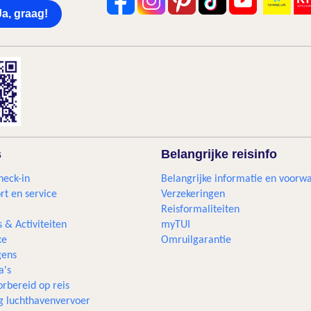
Ja, graag!
s
Belangrijke reisinfo
heck-in
Belangrijke informatie en voorw
rt en service
Verzekeringen
Reisformaliteiten
s & Activiteiten
myTUI
xe
Omruilgarantie
ens
a's
rbereid op reis
g luchthavenvervoer