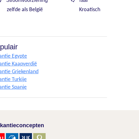
Stroomvoorziening
Taal
zelfde als België
Kroatisch
pulair
antie Egypte
antie Kaapverdië
antie Griekenland
ntie Turkije
antie Spanje
kantieconcepten