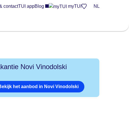
& contact
TUI app
Blog
myTUI
NL
kantie Novi Vinodolski
Bekijk het aanbod in Novi Vinodolski