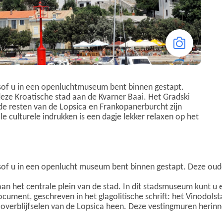
alsof u in een openluchtmuseum bent binnen gestapt.
eze Kroatische stad aan de Kvarner Baai. Het Gradski
de resten van de Lopsica en Frankopanerburcht zijn
e culturele indrukken is een dagje lekker relaxen op het
 alsof u in een openlucht museum bent binnen gestapt. Deze ou
aan het centrale plein van de stad. In dit stadsmuseum kunt u
ument, geschreven in het glagolitische schrift: het Vinodolst
 overblijfselen van de Lopsica heen. Deze vestingmuren herin