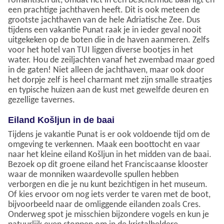
romantisch uit, omdat het in een beschermde baai ligt en
een prachtige jachthaven heeft. Dit is ook meteen de
grootste jachthaven van de hele Adriatische Zee. Dus
tijdens een vakantie Punat raak je in ieder geval nooit
uitgekeken op de boten die in de haven aanmeren. Zelfs
voor het hotel van TUI liggen diverse bootjes in het
water. Hou de zeiljachten vanaf het zwembad maar goed
in de gaten! Niet alleen de jachthaven, maar ook door
het dorpje zelf is heel charmant met zijn smalle straatjes
en typische huizen aan de kust met gewelfde deuren en
gezellige tavernes.
Eiland Košljun in de baai
Tijdens je vakantie Punat is er ook voldoende tijd om de
omgeving te verkennen. Maak een boottocht en vaar
naar het kleine eiland Košljun in het midden van de baai.
Bezoek op dit groene eiland het Franciscaanse klooster
waar de monniken waardevolle spullen hebben
verborgen en die je nu kunt bezichtigen in het museum.
Of kies ervoor om nog iets verder te varen met de boot,
bijvoorbeeld naar de omliggende eilanden zoals Cres.
Onderweg spot je misschien bijzondere vogels en kun je