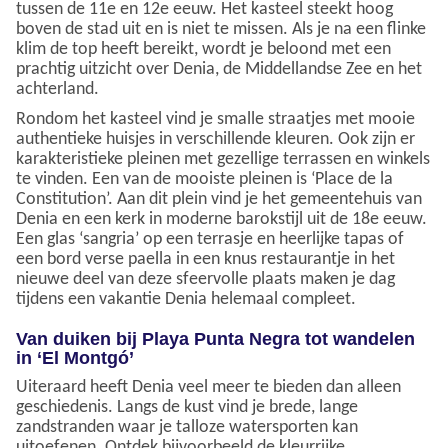
tussen de 11e en 12e eeuw. Het kasteel steekt hoog
boven de stad uit en is niet te missen. Als je na een flinke
klim de top heeft bereikt, wordt je beloond met een
prachtig uitzicht over Denia, de Middellandse Zee en het
achterland.
Rondom het kasteel vind je smalle straatjes met mooie
authentieke huisjes in verschillende kleuren. Ook zijn er
karakteristieke pleinen met gezellige terrassen en winkels
te vinden. Een van de mooiste pleinen is ‘Place de la
Constitution’. Aan dit plein vind je het gemeentehuis van
Denia en een kerk in moderne barokstijl uit de 18e eeuw.
Een glas ‘sangria’ op een terrasje en heerlijke tapas of
een bord verse paella in een knus restaurantje in het
nieuwe deel van deze sfeervolle plaats maken je dag
tijdens een vakantie Denia helemaal compleet.
Van duiken bij Playa Punta Negra tot wandelen
in ‘El Montgó’
Uiteraard heeft Denia veel meer te bieden dan alleen
geschiedenis. Langs de kust vind je brede, lange
zandstranden waar je talloze watersporten kan
uitoefenen. Ontdek bijvoorbeeld de kleurrijke