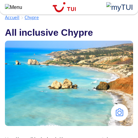
Aller
au
contenu
Accueil
Chypre
principal
All inclusive Chypre