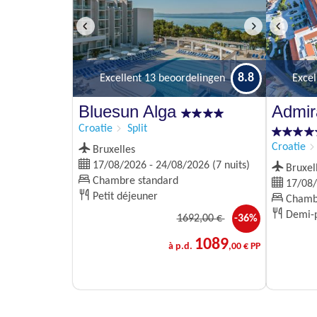
8.8
Excellent
13 beoordelingen
Excel
Bluesun Alga
Admir
Croatie
Split
Croatie
Bruxelles
17/08/2026 - 24/08/2026 (7 nuits)
Bruxel
Chambre standard
17/08/2
Petit déjeuner
Chambr
Demi-p
1692
,00 €
-36%
1089
à p.d.
,00 € PP