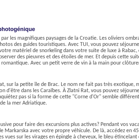
 photogénique
par les magnifiques paysages de la Croatie. Les oliviers ombragés
photos des guides touristiques. Avec TUI, vous pouvez séjourne
z votre matériel de snorkeling dans votre suite de luxe à Raba
bserver des pieuvres et des étoiles de mer. Et depuis cette su
il romantique. Avec un petit verre de vin à la main pour clôtur
t, sur la petite île de Brac. Le nom ne fait pas très exotique, 
ession d'être dans les Caraïbes. À Zlatni Rat, vous pouvez séjour
nquiétez pas si la forme de cette "Corne d'Or" semble différen
de la mer Adriatique.
lusive pour faire des excursions plus actives? Pendant vos vaca
 de Markarska avec votre propre véhicule. De là, accédez en 
 vues sur les virages en épingle à cheveux, le bleu étincelant d