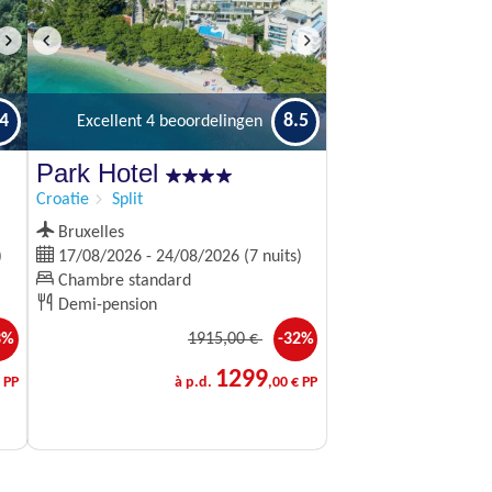
.4
8.5
Excellent
4 beoordelingen
Park Hotel
Croatie
Split
Bruxelles
)
17/08/2026 - 24/08/2026 (7 nuits)
Chambre standard
Demi-pension
3%
1915
,00 €
-32%
1299
 PP
à p.d.
,00 € PP