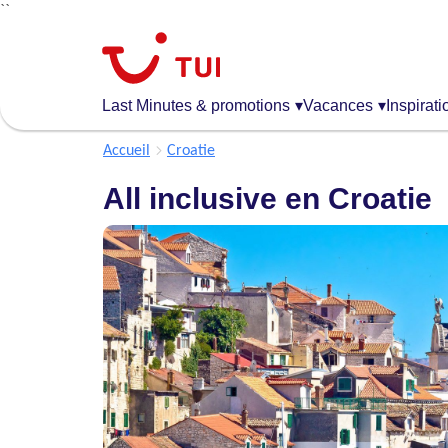
``
Aller
au
contenu
principal
Last Minutes & promotions
▾
Vacances
▾
Inspirati
Accueil
Croatie
All inclusive en Croatie