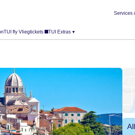
Services 
on
TUI fly Vliegtickets
TUI Extras
▾
Al