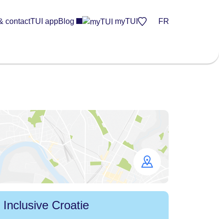
& contact
TUI app
Blog
myTUI
FR
Open
map
l Inclusive Croatie