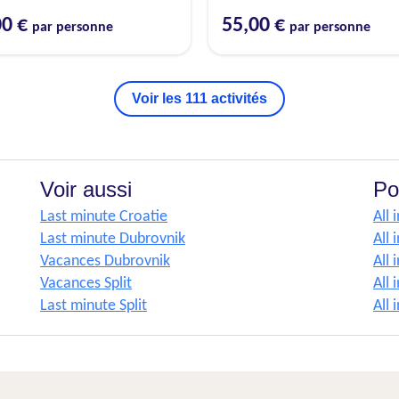
00 €
55,00 €
par personne
par personne
Voir les 111 activités
Voir aussi
Po
Last minute Croatie
All 
Last minute Dubrovnik
All 
Vacances Dubrovnik
All 
Vacances Split
All 
Last minute Split
All 