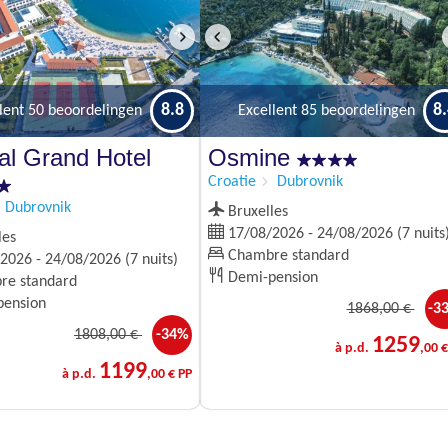
8.8
8
lent
50 beoordelingen
Excellent
85 beoordelingen
al Grand Hotel
Osmine
Croatie
Dubrovnik
Dubrovnik
Bruxelles
17/08/2026 - 24/08/2026 (7 nuits
les
Chambre standard
026 - 24/08/2026 (7 nuits)
Demi-pension
e standard
ension
1868
,00 €
-3
1808
,00 €
-34%
1259
à p.d.
,00 €
1199
à p.d.
,00 € PP