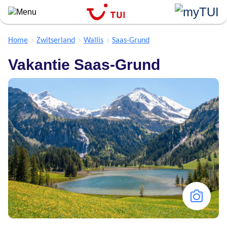
``
Aller
au
contenu
Home
Zwitserland
Wallis
Saas-Grund
principal
Vakantie Saas-Grund