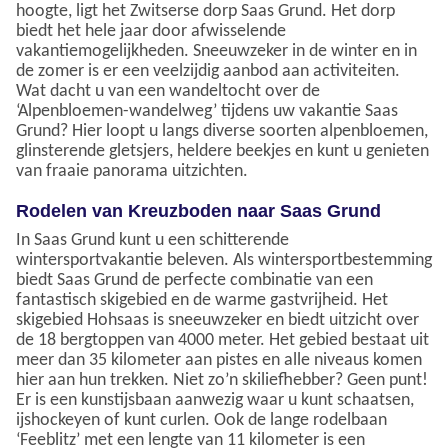
hoogte, ligt het Zwitserse dorp Saas Grund. Het dorp
biedt het hele jaar door afwisselende
vakantiemogelijkheden. Sneeuwzeker in de winter en in
de zomer is er een veelzijdig aanbod aan activiteiten.
Wat dacht u van een wandeltocht over de
‘Alpenbloemen-wandelweg’ tijdens uw vakantie Saas
Grund? Hier loopt u langs diverse soorten alpenbloemen,
glinsterende gletsjers, heldere beekjes en kunt u genieten
van fraaie panorama uitzichten.
Rodelen van Kreuzboden naar Saas Grund
In Saas Grund kunt u een schitterende
wintersportvakantie beleven. Als wintersportbestemming
biedt Saas Grund de perfecte combinatie van een
fantastisch skigebied en de warme gastvrijheid. Het
skigebied Hohsaas is sneeuwzeker en biedt uitzicht over
de 18 bergtoppen van 4000 meter. Het gebied bestaat uit
meer dan 35 kilometer aan pistes en alle niveaus komen
hier aan hun trekken. Niet zo’n skiliefhebber? Geen punt!
Er is een kunstijsbaan aanwezig waar u kunt schaatsen,
ijshockeyen of kunt curlen. Ook de lange rodelbaan
‘Feeblitz’ met een lengte van 11 kilometer is een