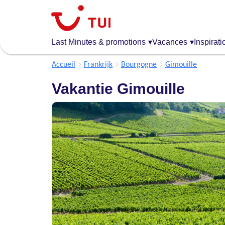
Aller
au
contenu
principal
Last Minutes & promotions
▾
Vacances
▾
Inspirati
Accueil
Frankrijk
Bourgogne
Gimouille
Vakantie Gimouille