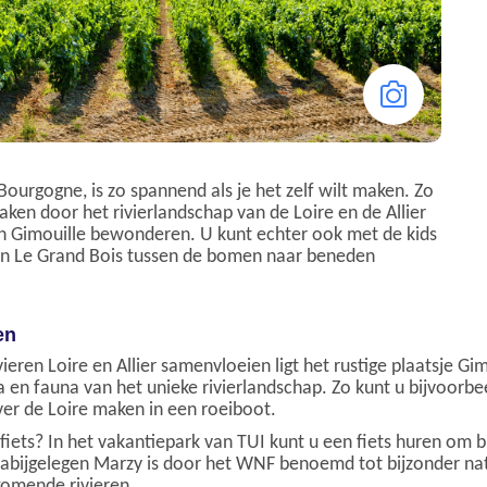
Bourgogne, is zo spannend als je het zelf wilt maken. Zo
ken door het rivierlandschap van de Loire en de Allier
in Gimouille bewonderen. U kunt echter ook met de kids
 in Le Grand Bois tussen de bomen naar beneden
en
vieren Loire en Allier samenvloeien ligt het rustige plaatsje Gi
 en fauna van het unieke rivierlandschap. Zo kunt u bijvoorbe
ver de Loire maken in een roeiboot.
iets? In het vakantiepark van TUI kunt u een fiets huren om b
 nabijgelegen Marzy is door het WNF benoemd tot bijzonder n
komende rivieren.