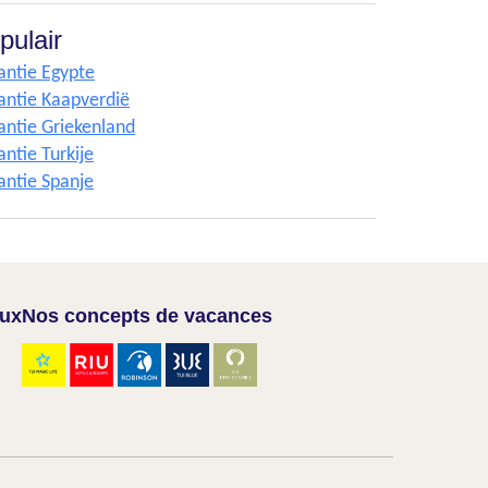
pulair
antie Egypte
antie Kaapverdië
antie Griekenland
ntie Turkije
antie Spanje
aux
Nos concepts de vacances