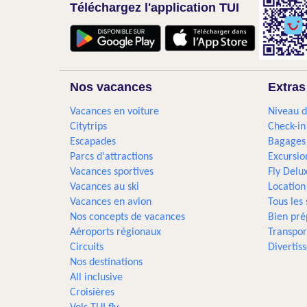
Téléchargez l'application TUI
Nos vacances
Extras
Vacances en voiture
Niveau d
Citytrips
Check-in
Escapades
Bagages
Parcs d'attractions
Excursio
Vacances sportives
Fly Delu
Vacances au ski
Location
Vacances en avion
Tous les
Nos concepts de vacances
Bien pré
Aéroports régionaux
Transpor
Circuits
Divertis
Nos destinations
All inclusive
Croisières