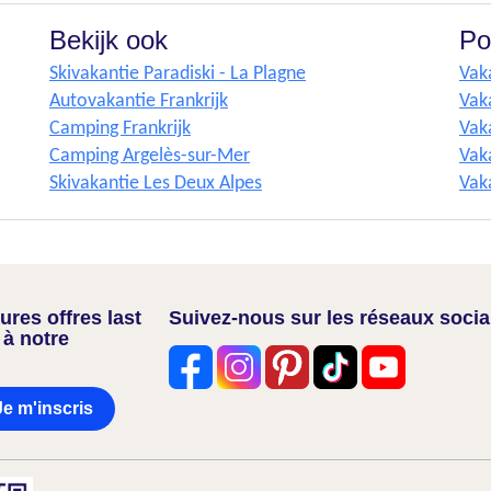
Bekijk ook
Po
Skivakantie Paradiski - La Plagne
Vak
Autovakantie Frankrijk
Vak
Camping Frankrijk
Vak
Camping Argelès-sur-Mer
Vaka
Skivakantie Les Deux Alpes
Vak
res offres last
Suivez-nous sur les réseaux soci
 à notre
Je m'inscris