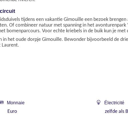
ircuit
dsduivels tijdens een vakantie Gimouille een bezoek brengen 
en. Of combineer natuur met spanning in het avonturenpark ‘L
 het bomenparcours. Voor echte kriebels in de buik kun je met
n in het oude dorpje Gimouille. Bewonder bijvoorbeeld de dri
 Laurent.
Monnaie
Électricité
Euro
zelfde als 