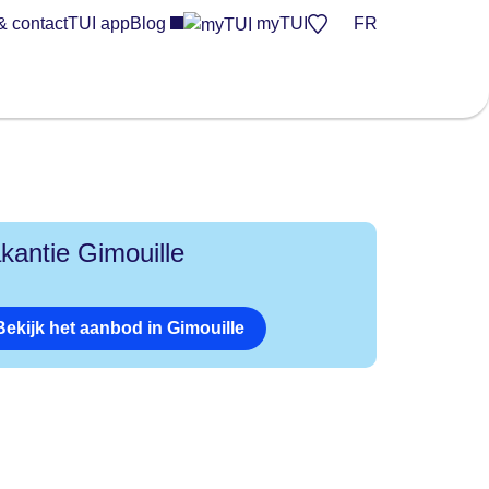
& contact
TUI app
Blog
myTUI
FR
kantie Gimouille
Bekijk het aanbod in Gimouille