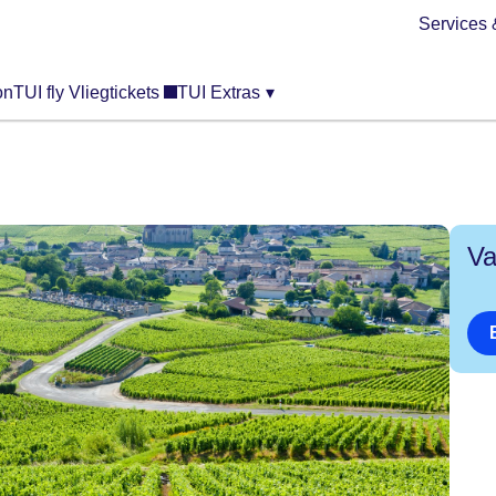
Services 
on
TUI fly Vliegtickets
TUI Extras
▾
Va