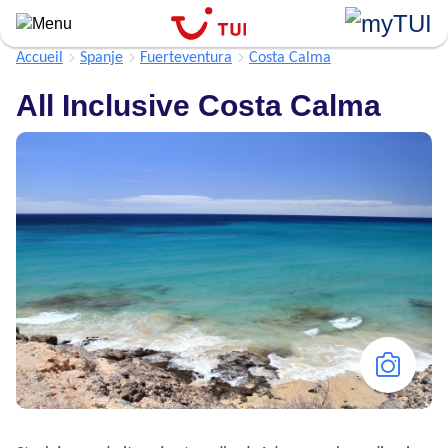
Aller
au
contenu
Accueil
Spanje
Fuerteventura
Costa Calma
principal
All Inclusive Costa Calma