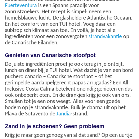
Fuerteventura
is een Spaans paradijs voor
zonrustzoekers. Het recept is simpel: neem een
hemelsblauwe lucht. De glasheldere Atlantische Oceaan.
En het comfort van een TUI hotel. Voeg daar een
subtropisch klimaat aan toe. En voilà, je hebt alle
ingrediënten voor een zonovergoten
strandvakantie
op
de Canarische Eilanden.
Genieten van Canarische stoofpot
De juiste ingrediënten proef je ook terug in je ontbijt,
lunch en diner bij je TUI hotel. Wat dacht je van een bord
puchero canario – Canarische stoofpot – of het
gerimpelde aardappelgerecht papas arrugadas? Een All
Inclusive Costa Calma betekent oneindig genieten en dus
ook onbeperkt eten. En de drankjes krijg je ook van ons.
Smullen tot je een ons weegt. Alles voor een goede
bodem op je strandvakantie. Buik je daarna uit op het
Playa de Sotavento de
Jandía
-strand.
Zand in je schoenen? Geen probleem
Krijg je maar geen genoeg van al dat zand? Op een uurtje