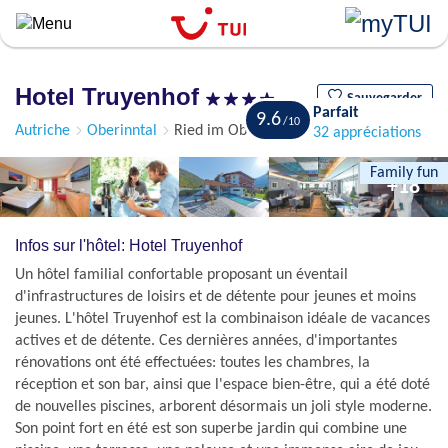
``
Aller
au
contenu
Hotel Truyenhof
principal
Sauvegarder
Parfait
9.6
Autriche
Oberinntal
Ried im Oberinntal
32 appréciations
Family fun
+18
Infos sur l'hôtel: Hotel Truyenhof
Un hôtel familial confortable proposant un éventail
d'infrastructures de loisirs et de détente pour jeunes et moins
jeunes. L'hôtel Truyenhof est la combinaison idéale de vacances
actives et de détente. Ces dernières années, d'importantes
rénovations ont été effectuées: toutes les chambres, la
réception et son bar, ainsi que l'espace bien-être, qui a été doté
de nouvelles piscines, arborent désormais un joli style moderne.
Son point fort en été est son superbe jardin qui combine une