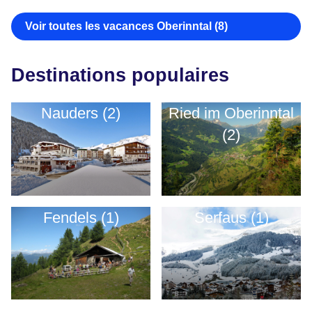
Voir toutes les vacances Oberinntal (8)
Destinations populaires
Nauders (2)
Ried im Oberinntal
(2)
Fendels (1)
Serfaus (1)