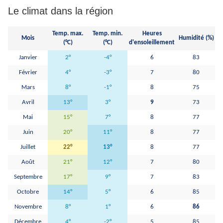
Le climat dans la région
Temp. max.
Temp. min.
Heures
Pr
Mois
Humidité (%)
(°C)
(°C)
d'ensoleillement
Janvier
2°
-4°
6
83
Février
4°
-3°
7
80
Mars
8°
-1°
8
75
Avril
13°
3°
9
73
Mai
15°
7°
8
77
Juin
20°
11°
8
77
Juillet
22°
13°
8
77
Août
21°
12°
7
80
Septembre
17°
9°
7
83
Octobre
14°
5°
6
85
Novembre
8°
1°
6
86
Décembre
4°
-2°
5
85