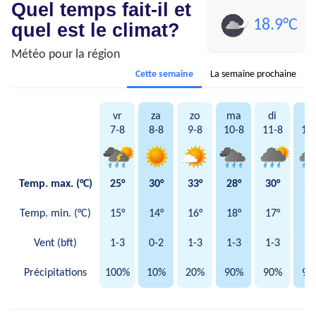
Quel temps fait-il et
18.9°C
quel est le climat?
Météo pour la région
Cette semaine
La semaine prochaine
vr
za
zo
ma
di
w
7-8
8-8
9-8
10-8
11-8
12
Temp. max. (°C)
25°
30°
33°
28°
30°
32
Temp. min. (°C)
15°
14°
16°
18°
17°
16
Vent (bft)
1-3
0-2
1-3
1-3
1-3
1-
Précipitations
100%
10%
20%
90%
90%
90