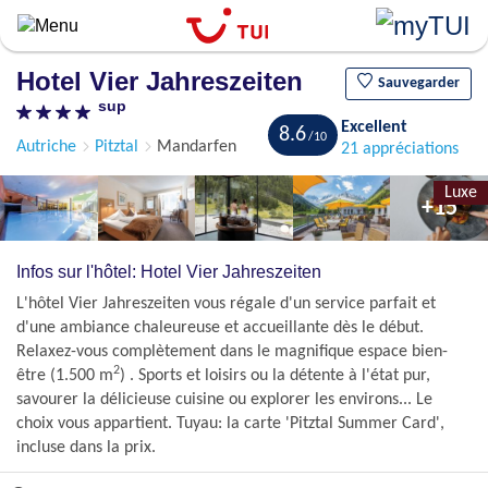
Aller
au
contenu
Hotel Vier Jahreszeiten
principal
Sauvegarder
sup
Excellent
8.6
Autriche
Pitztal
Mandarfen
21 appréciations
Luxe
+15
Infos sur l'hôtel: Hotel Vier Jahreszeiten
L'hôtel Vier Jahreszeiten vous régale d'un service parfait et
d'une ambiance chaleureuse et accueillante dès le début.
Relaxez-vous complètement dans le magnifique espace bien-
2
être (1.500 m
) . Sports et loisirs ou la détente à l'état pur,
savourer la délicieuse cuisine ou explorer les environs... Le
choix vous appartient. Tuyau: la carte 'Pitztal Summer Card',
incluse dans la prix.