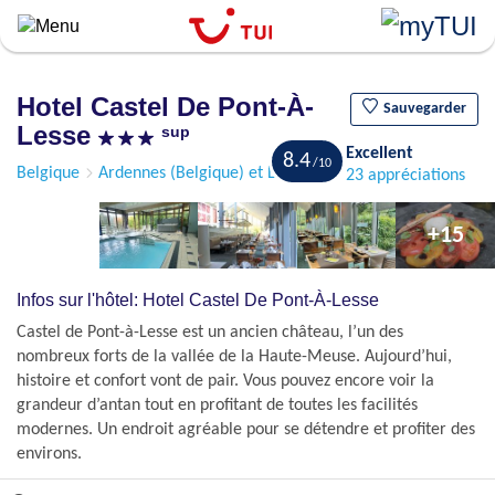
``
Aller
au
contenu
Hotel Castel De Pont-À-
principal
Sauvegarder
Lesse
sup
Excellent
8.4
Belgique
Ardennes (Belgique) et Le Hainaut
Pont-à-Lesse
23 appréciations
+15
Infos sur l'hôtel: Hotel Castel De Pont-À-Lesse
Castel de Pont-à-Lesse est un ancien château, l’un des
nombreux forts de la vallée de la Haute-Meuse. Aujourd’hui,
histoire et confort vont de pair. Vous pouvez encore voir la
grandeur d’antan tout en profitant de toutes les facilités
modernes. Un endroit agréable pour se détendre et profiter des
environs.