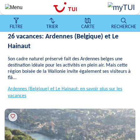
Aller
au
contenu
principal
FILTRE
TRIER
CARTE
RECHERCHE
26 vacances: Ardennes (Belgique) et Le
Hainaut
Son cadre naturel préservé fait des Ardennes belges une
destination idéale pour les activités en plein air. Mais cette
région boisée de la Wallonie invite également ses visiteurs à
flâ...
Ardennes (Belgique) et Le Hainaut: en savoir plus sur les
vacances