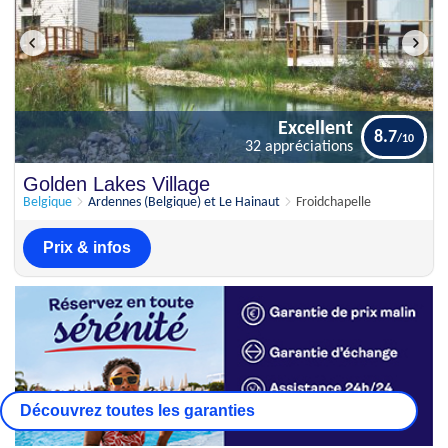
Excellent
8.7
32 appréciations
Excellent
Golden Lakes Village
8.7
32 appréciations
Belgique
Ardennes (Belgique) et Le Hainaut
Froidchapelle
Prix & infos
Découvrez toutes les garanties