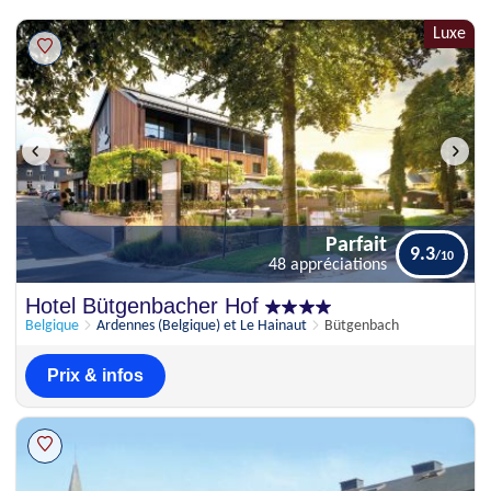
Luxe
Parfait
9.3
48 appréciations
Parfait
Hotel Bütgenbacher Hof
9.3
48 appréciations
Belgique
Ardennes (Belgique) et Le Hainaut
Bütgenbach
Prix & infos