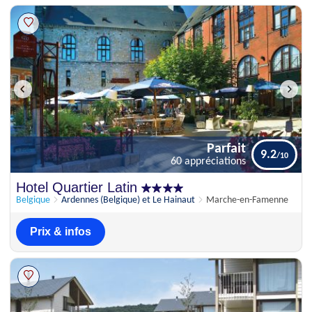
Parfait
9.2
60 appréciations
Parfait
Hotel Quartier Latin
9.2
60 appréciations
Belgique
Ardennes (Belgique) et Le Hainaut
Marche-en-Famenne
Prix & infos