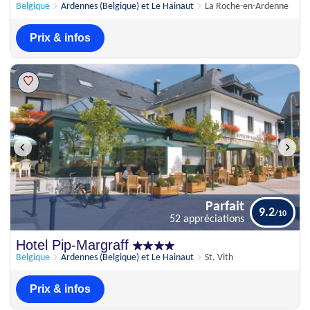
59 appréciations
Belgique
Ardennes (Belgique) et Le Hainaut
La Roche-en-Ardenne
Prix & infos
Parfait
9.2
52 appréciations
Parfait
Hotel Pip-Margraff
9.2
52 appréciations
Belgique
Ardennes (Belgique) et Le Hainaut
St. Vith
Prix & infos