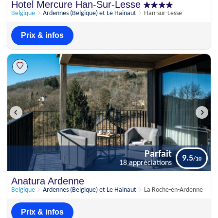
Excellent
Hotel Mercure Han-Sur-Lesse
8.7
39 appréciations
Belgique
Ardennes (Belgique) et Le Hainaut
Han-sur-Lesse
Prix & infos
Parfait
9.5
18 appréciations
Parfait
Anatura Ardenne
9.5
18 appréciations
Belgique
Ardennes (Belgique) et Le Hainaut
La Roche-en-Ardenne
Prix & infos