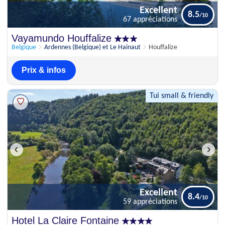
Excellent
8.5
67 appréciations
Excellent
Vayamundo Houffalize
8.5
67 appréciations
Belgique
Ardennes (Belgique) et Le Hainaut
Houffalize
Prix & infos
Tui small & friendly
Excellent
8.4
59 appréciations
Excellent
Hotel La Claire Fontaine
8.4