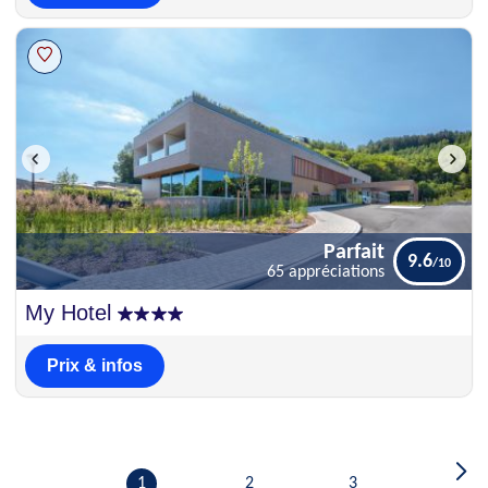
Parfait
9.6
65 appréciations
Parfait
My Hotel
9.6
65 appréciations
Prix & infos
1
2
3