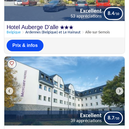
Excellent
8.4
53 appréciations
Excellent
Hotel Auberge D'alle
8.4
53 appréciations
Belgique
Ardennes (Belgique) et Le Hainaut
Alle-sur-Semois
Prix & infos
Excellent
8.7
39 appréciations