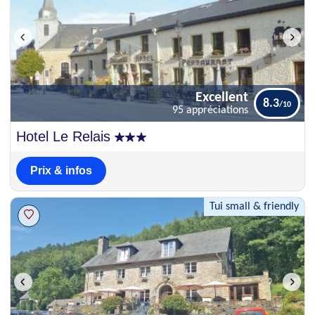
Excellent
8.3
95 appréciations
Excellent
Hotel Le Relais
8.3
95 appréciations
Prix & infos
Tui small & friendly