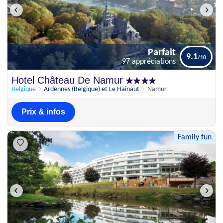
Parfait
9.1
97 appréciations
Parfait
Hotel Château De Namur
9.1
97 appréciations
Belgique
Ardennes (Belgique) et Le Hainaut
Namur
Prix & infos
Family fun