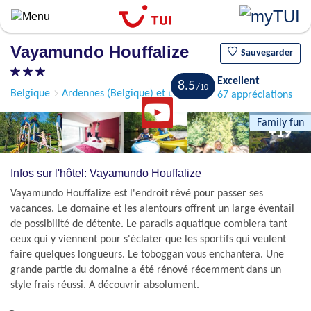
Aller
au
contenu
Vayamundo Houffalize
principal
Sauvegarder
Excellent
8.5
Belgique
Ardennes (Belgique) et Le Hainaut
Houffalize
67 appréciations
Family fun
+19
Infos sur l'hôtel: Vayamundo Houffalize
Vayamundo Houffalize est l'endroit rêvé pour passer ses
vacances. Le domaine et les alentours offrent un large éventail
de possibilité de détente. Le paradis aquatique comblera tant
ceux qui y viennent pour s'éclater que les sportifs qui veulent
faire quelques longueurs. Le toboggan vous enchantera. Une
grande partie du domaine a été rénové récemment dans un
style frais réussi. A découvrir absolument.