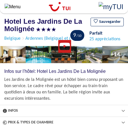
Aller
au
contenu
Hotel Les Jardins De La
principal
Sauvegarder
Molignée
Parfait
9
Belgique
Ardennes (Belgique) et Le Hainaut
Anhée
25 appréciations
+14
Infos sur l'hôtel: Hotel Les Jardins De La Molignée
Les Jardins de la Molignée est un hôtel bien connu proposant un
bon service. Le cadre rêvé pour échapper au train-train
quotidien à deux ou en famille. La belle région invite aux
excursions intéressantes.
INFOS
PRIX & TYPES DE CHAMBRE