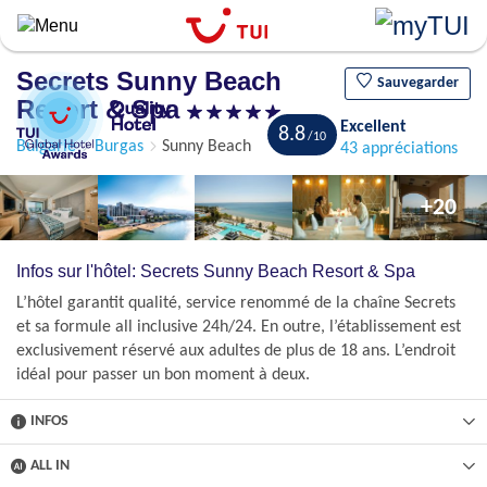
Aller
au
contenu
Secrets Sunny Beach
principal
Sauvegarder
Resort & Spa
Excellent
8.8
Bulgarie
Burgas
Sunny Beach
43 appréciations
+20
Infos sur l'hôtel: Secrets Sunny Beach Resort & Spa
L’hôtel garantit qualité, service renommé de la chaîne Secrets
et sa formule all inclusive 24h/24. En outre, l’établissement est
exclusivement réservé aux adultes de plus de 18 ans. L’endroit
idéal pour passer un bon moment à deux.
INFOS
ALL IN