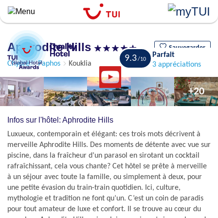
``
Aller
au
contenu
Aphrodite Hills
principal
Sauvegarder
Parfait
9.3
Chypre
Paphos
Kouklia
3 appréciations
+20
Infos sur l'hôtel: Aphrodite Hills
Luxueux, contemporain et élégant: ces trois mots décrivent à
merveille Aphrodite Hills. Des moments de détente avec vue sur
piscine, dans la fraîcheur d’un parasol en sirotant un cocktail
rafraîchissant, cela vous chante? Cet hôtel se prête à merveille
à un séjour avec toute la famille, ou simplement à deux, pour
une petite évasion du train-train quotidien. Ici, culture,
mythologie et tradition ne font qu’un. C’est un coin de paradis
pour tout amateur de luxe et confort. Il se trouve au cœur du