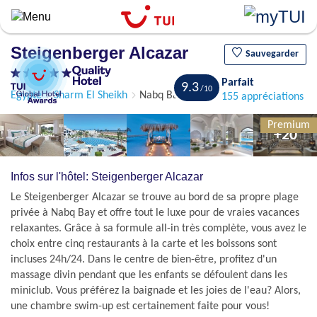
Aller
au
contenu
Steigenberger Alcazar
principal
Sauvegarder
Parfait
9.3
Egypte
Sharm El Sheikh
Nabq Bay
155 appréciations
Premium
+20
Infos sur l'hôtel: Steigenberger Alcazar
Le Steigenberger Alcazar se trouve au bord de sa propre plage
privée à Nabq Bay et offre tout le luxe pour de vraies vacances
relaxantes. Grâce à sa formule all-in très complète, vous avez le
choix entre cinq restaurants à la carte et les boissons sont
incluses 24h/24. Dans le centre de bien-être, profitez d'un
massage divin pendant que les enfants se défoulent dans les
miniclub. Vous préférez la baignade et les joies de l'eau? Alors,
une chambre swim-up est certainement faite pour vous!