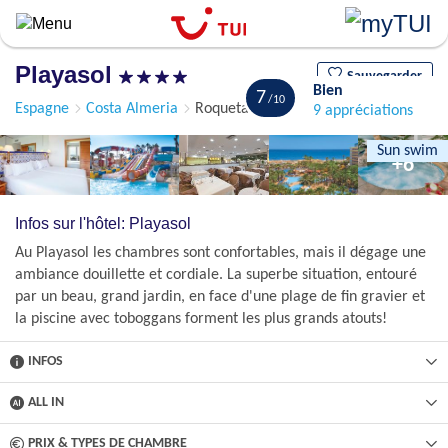
Aller
au
contenu
Playasol
principal
Sauvegarder
Bien
7
Espagne
Costa Almeria
Roquetas de Mar
9 appréciations
Sun swim
+6
Infos sur l'hôtel: Playasol
Au Playasol les chambres sont confortables, mais il dégage une
ambiance douillette et cordiale. La superbe situation, entouré
par un beau, grand jardin, en face d'une plage de fin gravier et
la piscine avec toboggans forment les plus grands atouts!
INFOS
ALL IN
PRIX & TYPES DE CHAMBRE