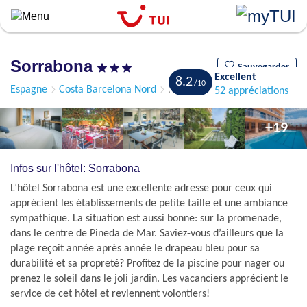
``
Aller
au
contenu
Sorrabona
principal
Sauvegarder
Excellent
8.2
Espagne
Costa Barcelona Nord
Pineda de Mar
52 appréciations
+19
Infos sur l'hôtel: Sorrabona
L’hôtel Sorrabona est une excellente adresse pour ceux qui
apprécient les établissements de petite taille et une ambiance
sympathique. La situation est aussi bonne: sur la promenade,
dans le centre de Pineda de Mar. Saviez-vous d’ailleurs que la
plage reçoit année après année le drapeau bleu pour sa
durabilité et sa propreté? Profitez de la piscine pour nager ou
prenez le soleil dans le joli jardin. Les vacanciers apprécient le
service de cet hôtel et reviennent volontiers!