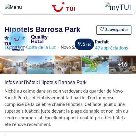
``
Aller
au
contenu
Hipotels Barrosa Park
principal
Sauvegarder
Parfait
9.5
Espagne
Costa de la Luz
Novo Sancti Petri
49 appréciations
+16
Infos sur l'hôtel: Hipotels Barrosa Park
Niché au calme dans un coin verdoyant du quartier de Novo
Sancti Petri, cet établissement fait partie d’un immense
complexe de la célèbre chaîne Hipotels. Cet hôtel jouit d’une
superbe situation: juste devant la plage de sable et non loin du
centre commercial. Excellent rapport qualité-prix. Cet hôtel a
été rénové récemment.