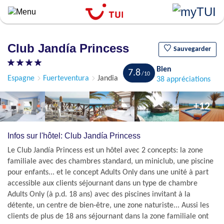
``
Aller
au
contenu
Club Jandía Princess
principal
Sauvegarder
Bien
7.8
Espagne
Fuerteventura
Jandia
38 appréciations
+12
Infos sur l'hôtel: Club Jandía Princess
Le Club Jandía Princess est un hôtel avec 2 concepts: la zone
familiale avec des chambres standard, un miniclub, une piscine
pour enfants... et le concept Adults Only dans une unité à part
accessible aux clients séjournant dans un type de chambre
Adults Only (à p.d. 18 ans) avec des piscines invitant à la
détente, un centre de bien-être, une zone naturiste... Aussi les
clients de plus de 18 ans séjournant dans la zone familiale ont