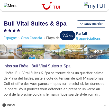
``
Aller
au
contenu
Bull Vital Suites & Spa
principal
Sauvegarder
Parfait
9.3
Espagne
Gran Canaria
Playa del Inglés
8 appréciations
+20
Infos sur l'hôtel: Bull Vital Suites & Spa
L'hôtel Bull Vital Suites & Spa se trouve dans un quartier calme
de Playa del Inglés, juste à côté du terrain de golf Maspalomas
Golf et offre des vues panoramiques sur le celui-ci, les dunes et
le phare. Vous pourrez vous détendre en prenant un verre au
bord de la piscine ou dans le magnifique spa de style romain.
INFOS