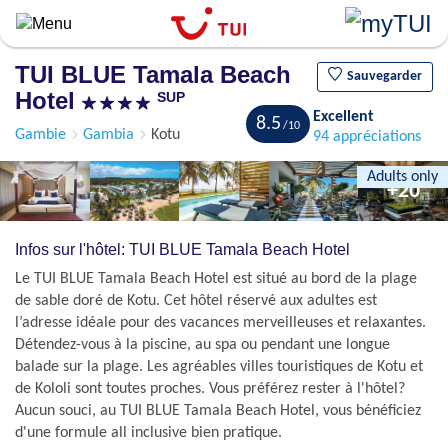
Aller
au
contenu
TUI BLUE Tamala Beach
principal
Sauvegarder
Hotel
SUP
Excellent
8.5
Gambie
Gambia
Kotu
94 appréciations
Adults only
+20
Infos sur l'hôtel: TUI BLUE Tamala Beach Hotel
Le TUI BLUE Tamala Beach Hotel est situé au bord de la plage
de sable doré de Kotu. Cet hôtel réservé aux adultes est
l’adresse idéale pour des vacances merveilleuses et relaxantes.
Détendez-vous à la piscine, au spa ou pendant une longue
balade sur la plage. Les agréables villes touristiques de Kotu et
de Kololi sont toutes proches. Vous préférez rester à l'hôtel?
Aucun souci, au TUI BLUE Tamala Beach Hotel, vous bénéficiez
d'une formule all inclusive bien pratique.