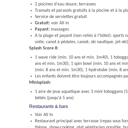
2 piscines d'eau douce, terrasses
Transats et parasols gratuits à la piscine et à la p
Service de serviettes gratuit
Gratuit:
voir All In
Payant:
massages
A la plage et payant (non reliés à l'hôtel): sports 
voile, canot à pédales, canoë, ski nautique, jet-ski)
Splash Score 8:
1 wave ride (min. 10 ans et min. 1m40), 1 tobogga
ans et min. 1m30), 1 spin bowl (min. 10 ans et m
(min. 8 ans et min. 1m30), 1 hydrotube (min. 8 a
Les enfants doivent être toujours accompagnés pa
Minisplash:
1 aire de jeux aquatique avec 3 mini toboggans (5
bébés (jusqu'à 5 ans)
Restaurants & bars
Voir All In
Restaurant principal avec terrasse (repas sous for
thème, show-cooking, plat végétarien possible, bu