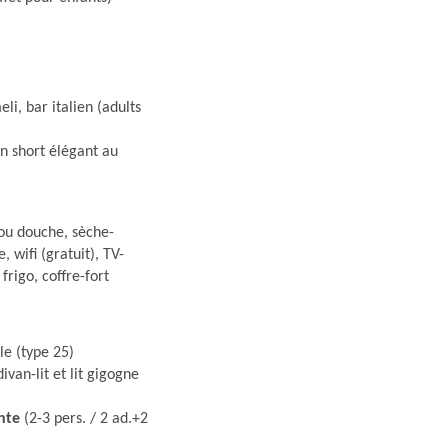
li, bar italien (adults
n short élégant au
ou douche, sèche-
 wifi (gratuit), TV-
 frigo, coffre-fort
le (type 25)
ivan-lit et lit gigogne
nte
(2-3 pers. / 2 ad.+2