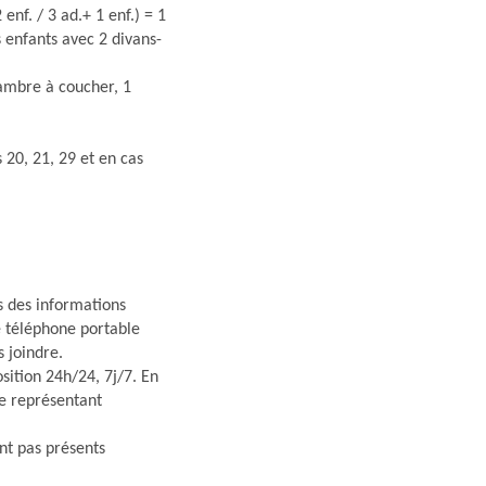
 enf. / 3 ad.+ 1 enf.) = 1
enfants avec 2 divans-
chambre à coucher, 1
s 20, 21, 29 et en cas
s des informations
re téléphone portable
s joindre.
osition 24h/24, 7j/7. En
e représentant
nt pas présents