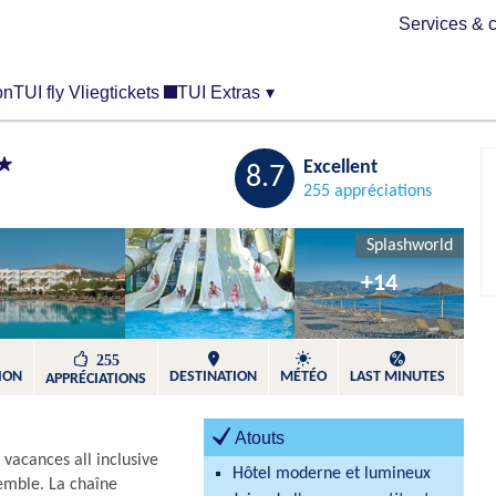
Services & c
on
TUI fly Vliegtickets
TUI Extras
▾
Sauvegarder
Excellent
8.7
255 appréciations
Splashworld
+14
255
ION
DESTINATION
MÉTÉO
LAST MINUTES
APPRÉCIATIONS
Atouts
 vacances all inclusive
Hôtel moderne et lumineux
semble. La chaîne