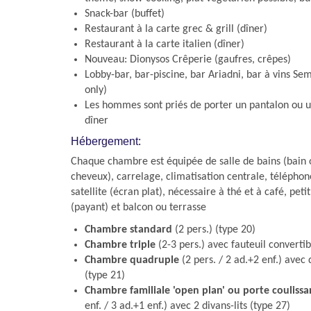
Snack-bar (buffet)
Restaurant à la carte grec & grill (dîner)
Restaurant à la carte italien (dîner)
Nouveau: Dionysos Crêperie (gaufres, crêpes)
Lobby-bar, bar-piscine, bar Ariadni, bar à vins Seme
only)
Les hommes sont priés de porter un pantalon ou u
dîner
Hébergement:
Chaque chambre est équipée de salle de bains (bain 
cheveux), carrelage, climatisation centrale, téléphone,
satellite (écran plat), nécessaire à thé et à café, petit
(payant) et balcon ou terrasse
Chambre standard
(2 pers.) (type 20)
Chambre triple
(2-3 pers.) avec fauteuil convertib
Chambre quadruple
(2 pers. / 2 ad.+2 enf.) avec d
(type 21)
Chambre familiale 'open plan' ou porte coulissa
enf. / 3 ad.+1 enf.) avec 2 divans-lits (type 27)