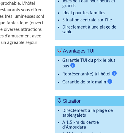
Joies de l'eau pour petits et
éprochable. L’hôtel
grands
estaurants vous offrent
Idéal pour les familles
es très lumineuses sont
Situation centrale sur l'île
ue fantastique (ouvert
Directement à une plage de
e diverses attractions
sable
eures d’amusement avec
 un agréable séjour
Avantages TUI
Garantie TUI du prix le plus
bas
Plus
Représentant(e) à l'hôtel
d'informations
Plus
Garantie de prix malin
d'informati
Plus
d'information
Situation
Directement à la plage de
sable/galets
A 1,5 km du centre
d'Amoudara