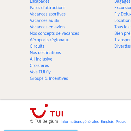
Escapades
Bagages
Parcs d'attractions
Excursio
Vacances sportives
Fly Delu
Vacances au ski
Location
Vacances en avion
Tous les
Nos concepts de vacances
Bien pré
Aéroports régionaux
Transpor
Circuits
Divertis
Nos destinations
All inclusive
Croisières
Vols TUI fly
Groups & Incentives
© TUI Belgium
Informations générales
Emplois
Presse