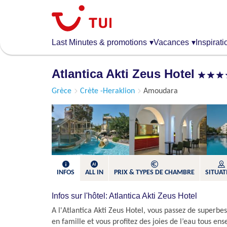
Aller
au
contenu
principal
Last Minutes & promotions
▾
Vacances
▾
Inspirati
Atlantica Akti Zeus Hotel
Grèce
Crète -Heraklion
Amoudara
INFOS
ALL IN
PRIX & TYPES DE CHAMBRE
SITUAT
Infos sur l'hôtel: Atlantica Akti Zeus Hotel
A l'Atlantica Akti Zeus Hotel, vous passez de superbes
en famille et vous profitez des joies de l’eau tous en