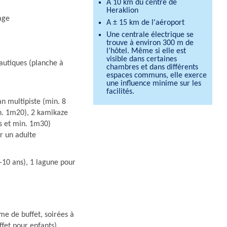
A 10 km du centre de
Heraklion
lage
A ± 15 km de l'aéroport
Une centrale électrique se
trouve à environ 300 m de
l’hôtel. Même si elle est
visible dans certaines
nautiques (planche à
chambres et dans différents
espaces communs, elle exerce
une influence minime sur les
facilités.
n multipiste (min. 8
in. 1m20), 2 kamikaze
ns et min. 1m30)
r un adulte
-10 ans), 1 lagune pour
me de buffet, soirées à
ffet pour enfants)