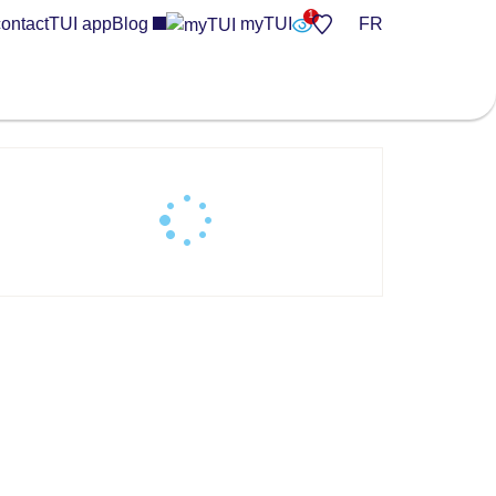
ontact
TUI app
Blog
myTUI
FR