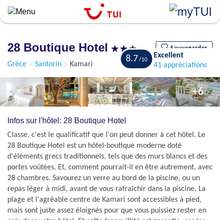
``
Aller
au
contenu
28 Boutique Hotel
principal
Sauvegarder
Excellent
8.7
Grèce
Santorin
Kamari
41 appréciations
+6
Infos sur l'hôtel: 28 Boutique Hotel
Classe, c'est le qualificatif que l'on peut donner à cet hôtel. Le
28 Boutique Hotel est un hôtel-boutique moderne doté
d'éléments grecs traditionnels, tels que des murs blancs et des
portes voûtées. Et, comment pourrait-il en être autrement, avec
28 chambres. Savourez un verre au bord de la piscine, ou un
repas léger à midi, avant de vous rafraîchir dans la piscine. La
plage et l'agréable centre de Kamari sont accessibles à pied,
mais sont juste assez éloignés pour que vous puissiez rester en