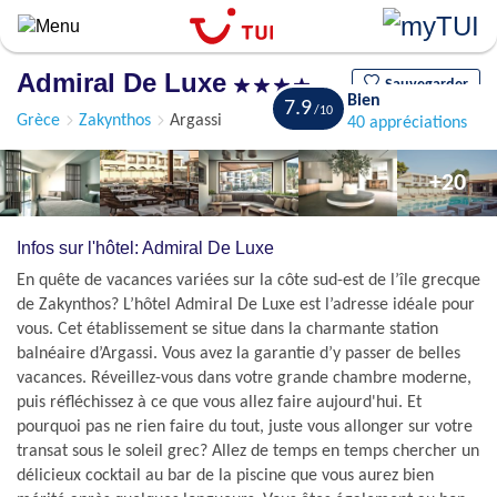
Aller
au
contenu
Admiral De Luxe
principal
Sauvegarder
Bien
7.9
Grèce
Zakynthos
Argassi
40 appréciations
+20
Infos sur l'hôtel: Admiral De Luxe
En quête de vacances variées sur la côte sud-est de l’île grecque
de Zakynthos? L’hôtel Admiral De Luxe est l’adresse idéale pour
vous. Cet établissement se situe dans la charmante station
balnéaire d’Argassi. Vous avez la garantie d’y passer de belles
vacances. Réveillez-vous dans votre grande chambre moderne,
puis réfléchissez à ce que vous allez faire aujourd'hui. Et
pourquoi pas ne rien faire du tout, juste vous allonger sur votre
transat sous le soleil grec? Allez de temps en temps chercher un
délicieux cocktail au bar de la piscine que vous aurez bien