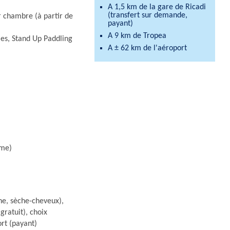
A 1,5 km de la gare de Ricadi
(transfert sur demande,
ar chambre (à partir de
payant)
A 9 km de Tropea
les, Stand Up Paddling
A ± 62 km de l'aéroport
ème)
he, sèche-cheveux),
gratuit), choix
fort (payant)