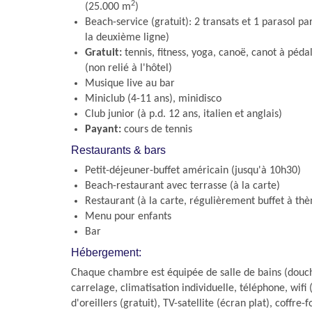
2
(25.000 m
)
Beach-service (gratuit): 2 transats et 1 parasol p
la deuxième ligne)
Gratuit:
tennis, fitness, yoga, canoë, canot à péda
(non relié à l'hôtel)
Musique live au bar
Miniclub (4-11 ans), minidisco
Club junior (à p.d. 12 ans, italien et anglais)
Payant:
cours de tennis
Restaurants & bars
Petit-déjeuner-buffet américain (jusqu'à 10h30)
Beach-restaurant avec terrasse (à la carte)
Restaurant (à la carte, régulièrement buffet à th
Menu pour enfants
Bar
Hébergement:
Chaque chambre est équipée de salle de bains (douc
carrelage, climatisation individuelle, téléphone, wifi (
d'oreillers (gratuit), TV-satellite (écran plat), coffre-