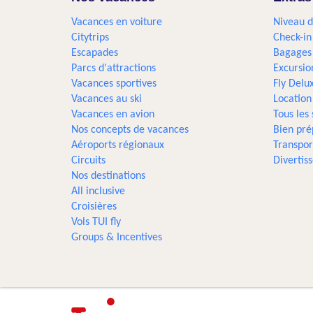
Vacances en voiture
Niveau d
Citytrips
Check-in
Escapades
Bagages
Parcs d'attractions
Excursio
Vacances sportives
Fly Delu
Vacances au ski
Location
Vacances en avion
Tous les
Nos concepts de vacances
Bien pré
Aéroports régionaux
Transpor
Circuits
Divertis
Nos destinations
All inclusive
Croisières
Vols TUI fly
Groups & Incentives