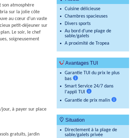
et son atmosphère
Cuisine délicieuse
ria sur la jolie côte
Chambres spacieuses
ouve au cœur d’un vaste
Divers sports
icieux petit-déjeuner sur
Au bord d’une plage de
lan. Le soir, le chef
sable/galets
iques, soigneusement
A proximité de Tropea
Avantages TUI
Garantie TUI du prix le plus
bas
Plus
Smart Service 24/7 dans
d'informations
l'appli TUI
Plus
Garantie de prix malin
d'informations
Plus
/jour, à payer sur place
d'information
Situation
Directement à la plage de
sols gratuits, jardin
sable/galets privée