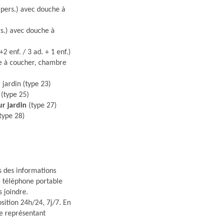
 pers.) avec douche à
s.) avec douche à
+2 enf. / 3 ad. + 1 enf.)
re à coucher, chambre
 jardin (type 23)
 (type 25)
r jardin
(type 27)
type 28)
s des informations
re téléphone portable
s joindre.
osition 24h/24, 7j/7. En
e représentant