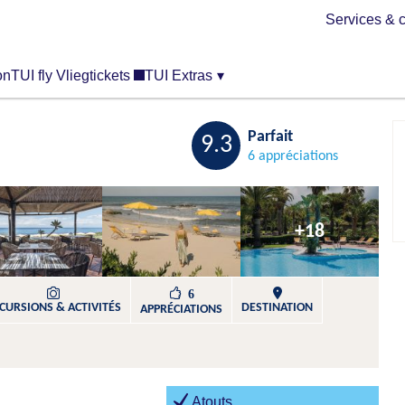
Services & c
on
TUI fly Vliegtickets
TUI Extras
▾
Sauvegarder
Parfait
9.3
6 appréciations
+18
6
CURSIONS & ACTIVITÉS​
DESTINATION
APPRÉCIATIONS
Atouts