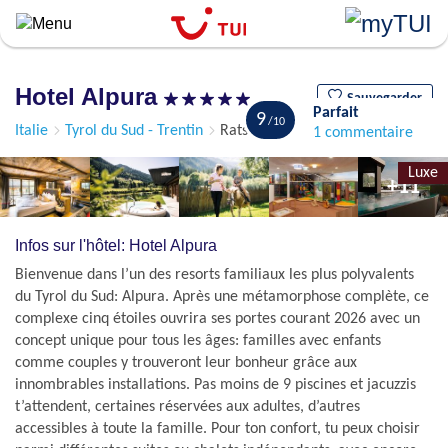
``
Aller
au
contenu
Hotel Alpura
principal
Sauvegarder
Parfait
9
Italie
Tyrol du Sud - Trentin
Ratschings
1 commentaire
Luxe
+11
Infos sur l'hôtel: Hotel Alpura
Bienvenue dans l’un des resorts familiaux les plus polyvalents
du Tyrol du Sud: Alpura. Après une métamorphose complète, ce
complexe cinq étoiles ouvrira ses portes courant 2026 avec un
concept unique pour tous les âges: familles avec enfants
comme couples y trouveront leur bonheur grâce aux
innombrables installations. Pas moins de 9 piscines et jacuzzis
t’attendent, certaines réservées aux adultes, d’autres
accessibles à toute la famille. Pour ton confort, tu peux choisir