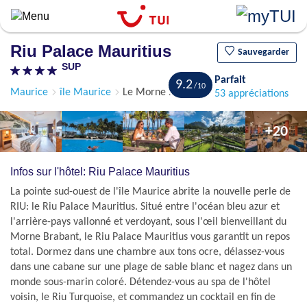
Aller
au
contenu
Riu Palace Mauritius
principal
Sauvegarder
SUP
Parfait
9.2
Maurice
île Maurice
Le Morne Brabant
53 appréciations
+20
Infos sur l'hôtel: Riu Palace Mauritius
La pointe sud-ouest de l'île Maurice abrite la nouvelle perle de
RIU: le Riu Palace Mauritius. Situé entre l'océan bleu azur et
l'arrière-pays vallonné et verdoyant, sous l'œil bienveillant du
Morne Brabant, le Riu Palace Mauritius vous garantit un repos
total. Dormez dans une chambre aux tons ocre, délassez-vous
dans une cabane sur une plage de sable blanc et nagez dans un
monde sous-marin coloré. Détendez-vous au spa de l'hôtel
voisin, le Riu Turquoise, et commandez un cocktail en fin de