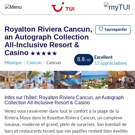
``
Aller
au
contenu
Royalton Riviera Cancun,
principal
Sauvegarder
an Autograph Collection
All-Inclusive Resort &
Casino
Excellent
8.8
Mexique
Cancun
Cancun
13 appréciations
+6
Infos sur l'hôtel: Royalton Riviera Cancun, an Autograph
Collection All-Inclusive Resort & Casino
Venez vous rassérener dans tout le confort à la plage de la
Riviera Maya dans le Royalton Riviera Cancun, un complexe
luxueux, moderne et grand, plein de surprises. Son éventail de
bars et restaurants feront que vos papilles restent bien éveillés