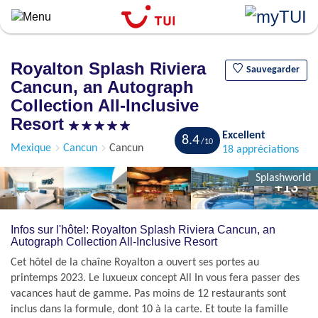
``
Aller
au
contenu
Royalton Splash Riviera
principal
Sauvegarder
Cancun, an Autograph
Collection All-Inclusive
Resort
Excellent
8.4
Mexique
Cancun
Cancun
18 appréciations
Splashworld
+13
Infos sur l'hôtel: Royalton Splash Riviera Cancun, an
Autograph Collection All-Inclusive Resort
Cet hôtel de la chaîne Royalton a ouvert ses portes au
printemps 2023. Le luxueux concept All In vous fera passer des
vacances haut de gamme. Pas moins de 12 restaurants sont
inclus dans la formule, dont 10 à la carte. Et toute la famille