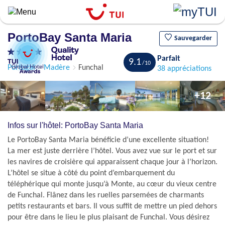
Aller
au
contenu
PortoBay Santa Maria
principal
Sauvegarder
Parfait
9.1
Portugal
Madère
Funchal
38 appréciations
+12
Infos sur l'hôtel: PortoBay Santa Maria
Le PortoBay Santa Maria bénéficie d’une excellente situation!
La mer est juste derrière l’hôtel. Vous avez vue sur le port et sur
les navires de croisière qui apparaissent chaque jour à l’horizon.
L’hôtel se situe à côté du point d’embarquement du
téléphérique qui monte jusqu’à Monte, au cœur du vieux centre
de Funchal. Flânez dans les ruelles parsemées de charmants
petits restaurants et bars. Il vous suffit de mettre un pied dehors
pour être dans le lieu le plus plaisant de Funchal. Vous désirez