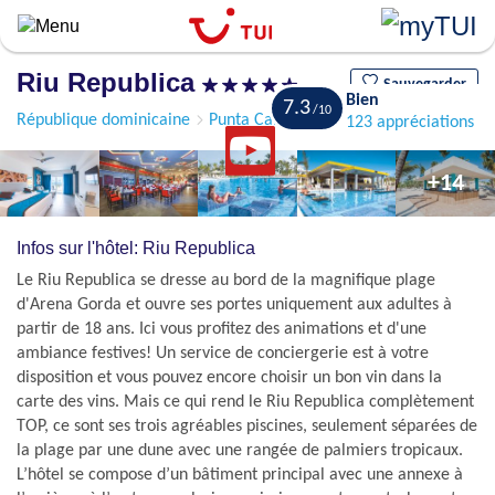
Aller
au
contenu
Riu Republica
principal
Sauvegarder
Bien
7.3
République dominicaine
Punta Cana
Bavaro
123 appréciations
+14
Infos sur l'hôtel: Riu Republica
Le Riu Republica se dresse au bord de la magnifique plage
d'Arena Gorda et ouvre ses portes uniquement aux adultes à
partir de 18 ans. Ici vous profitez des animations et d'une
ambiance festives! Un service de conciergerie est à votre
disposition et vous pouvez encore choisir un bon vin dans la
carte des vins. Mais ce qui rend le Riu Republica complètement
TOP, ce sont ses trois agréables piscines, seulement séparées de
la plage par une dune avec une rangée de palmiers tropicaux.
L’hôtel se compose d’un bâtiment principal avec une annexe à