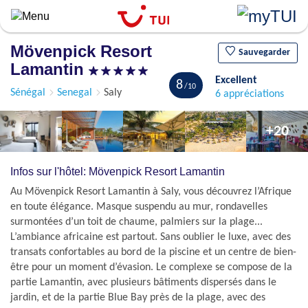
Aller
au
contenu
Mövenpick Resort
principal
Sauvegarder
Lamantin
Excellent
8
Sénégal
Senegal
Saly
6 appréciations
+20
Infos sur l'hôtel: Mövenpick Resort Lamantin
Au Mövenpick Resort Lamantin à Saly, vous découvrez l’Afrique
en toute élégance. Masque suspendu au mur, rondavelles
surmontées d’un toit de chaume, palmiers sur la plage...
L’ambiance africaine est partout. Sans oublier le luxe, avec des
transats confortables au bord de la piscine et un centre de bien-
être pour un moment d’évasion. Le complexe se compose de la
partie Lamantin, avec plusieurs bâtiments dispersés dans le
jardin, et de la partie Blue Bay près de la plage, avec des