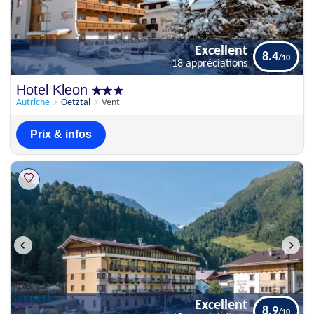
Excellent
8.4
18 appréciations
Excellent
Hotel Kleon
8.4
18 appréciations
Autriche
Oetztal
Vent
Prix & infos
Excellent
8.9