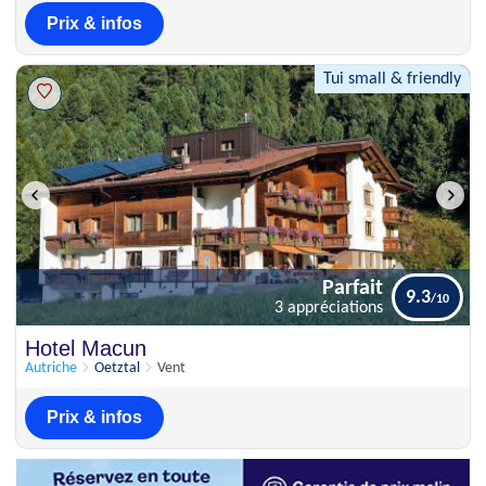
Prix & infos
Tui small & friendly
Parfait
9.3
3 appréciations
Parfait
Hotel Macun
9.3
3 appréciations
Autriche
Oetztal
Vent
Prix & infos