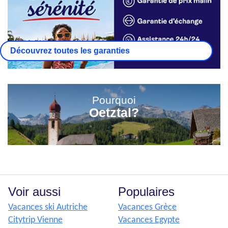
Découvrez toutes les garanties
Pourquoi
Oetztal?
Voir aussi
Populaires
Vacances ski Autriche
Vacances Grèce
Citytrip Vienne
Vacances Egypte