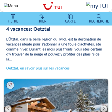
Aller
au
contenu
principal
FILTRE
TRIER
CARTE
RECHERCHE
4 vacances: Oetztal
L’Ötztal, dans la belle région du Tyrol, est la destination de
vacances idéale pour s’adonner à une foule d’activités, été
comme hiver. Durant les mois plus froids, vous êtes certain
d’y trouver de la neige et pouvez y profiter des plaisirs de
la...
Oetztal: en savoir plus sur les vacances