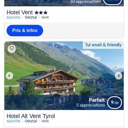
10 appréciations
Excellent
Hotel Vent
8.9
10 appréciations
Autriche
Oetztal
Vent
Prix & infos
Tui small & friendly
Parfait
9
5 appréciations
Parfait
Hotel Alt Vent Tyrol
9
5 appréciations
Autriche
Oetztal
Vent