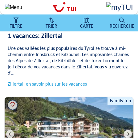
Aller
au
contenu
principal
FILTRE
TRIER
CARTE
RECHERCHE
1 vacances: Zillertal
Une des vallées les plus populaires du Tyrol se trouve à mi-
chemin entre Innsbruck et Kitzbühel. Les imposantes chaînes
des Alpes de Zillertal, de Kitzbühler et de Tuxer forment le
joli décor de vos vacances dans le Zillertal. Vous y trouverez
d’...
Zillertal: en savoir plus sur les vacances
Family fun