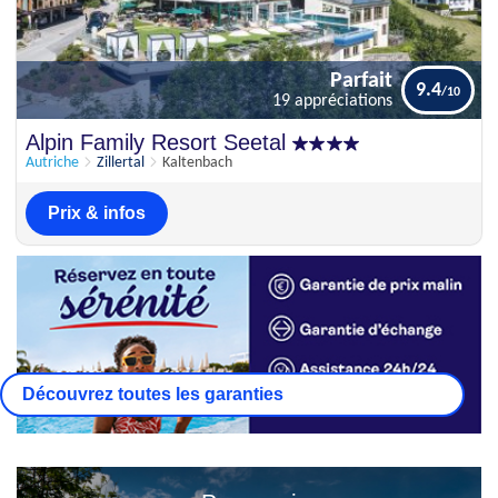
Parfait
9.4
19 appréciations
Parfait
Alpin Family Resort Seetal
9.4
19 appréciations
Autriche
Zillertal
Kaltenbach
Prix & infos
Découvrez toutes les garanties