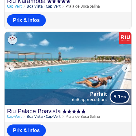
Parfait
Riu Karamboa
9
1254 appréciations
Cap-Vert
Boa Vista - Cap-Vert
Praia de Boca Salina
Prix & infos
Parfait
9.1
658 appréciations
Parfait
Riu Palace Boavista
9.1
658 appréciations
Cap-Vert
Boa Vista - Cap-Vert
Praia de Boca Salina
Prix & infos