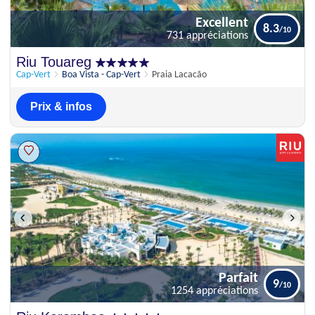
Excellent
8.3
731 appréciations
Excellent
Riu Touareg
8.3
731 appréciations
Cap-Vert
Boa Vista - Cap-Vert
Praia Lacacão
Prix & infos
Parfait
9
1254 appréciations