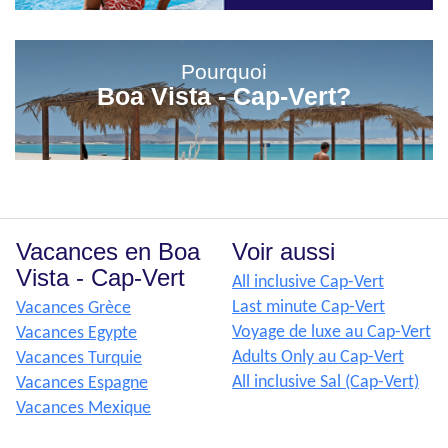
Pourquoi
Boa Vista - Cap-Vert?
Vacances en Boa
Voir aussi
Vista - Cap-Vert
All inclusive Cap-Vert
Last minute Cap-Vert
Vacances Grèce
Voyage de luxe au Cap-Vert
Vacances Egypte
Adults Only au Cap-Vert
Vacances Turquie
All inclusive Sal (Cap-Vert)
Vacances Espagne
Vacances Mexique