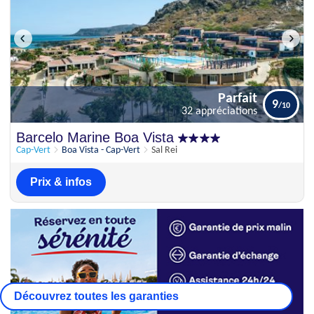
Parfait
9
32 appréciations
Parfait
Barcelo Marine Boa Vista
9
32 appréciations
Cap-Vert
Boa Vista - Cap-Vert
Sal Rei
Prix & infos
Découvrez toutes les garanties