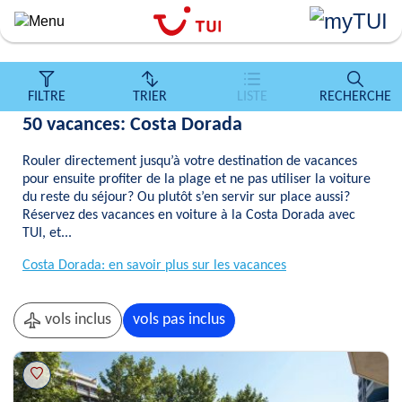
``
Aller
au
contenu
principal
FILTRE
TRIER
LISTE
RECHERCHE
50 vacances: Costa Dorada
Rouler directement jusqu’à votre destination de vacances
pour ensuite profiter de la plage et ne pas utiliser la voiture
du reste du séjour? Ou plutôt s’en servir sur place aussi?
Réservez des vacances en voiture à la Costa Dorada avec
TUI, et...
Costa Dorada: en savoir plus sur les vacances
vols inclus
vols pas inclus