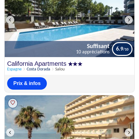
Suffisant
6.9
10 appréciations
Suffisant
California Apartments
6.9
10 appréciations
Espagne
Costa Dorada
Salou
Prix & infos