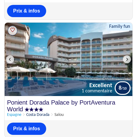
Prix & infos
Family fun
Excellent
8
1 commentaire
Excellent
Ponient Dorada Palace by PortAventura
8
1 commentaire
World
Espagne
Costa Dorada
Salou
Prix & infos