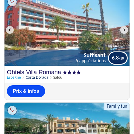
Suffisant
6.8
5 appréciations
Suffisant
Ohtels Villa Romana
6.8
5 appréciations
Espagne
Costa Dorada
Salou
Prix & infos
Family fun