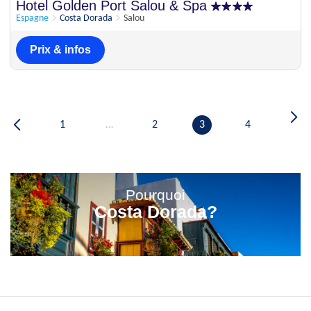
Hotel Golden Port Salou & Spa
Espagne
Costa Dorada
Salou
Prix & infos
1
…
2
3
4
Pourquoi
Costa Dorada?