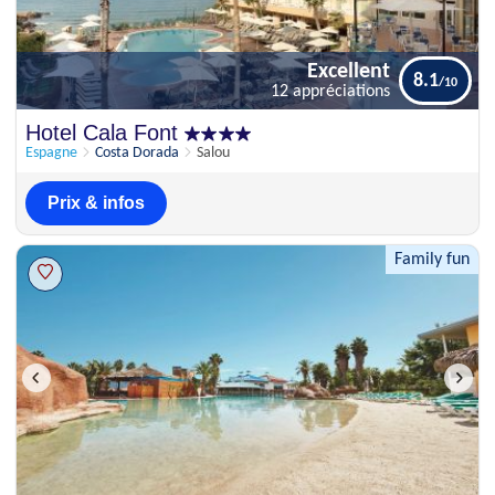
Excellent
8.1
12 appréciations
Excellent
Hotel Cala Font
8.1
12 appréciations
Espagne
Costa Dorada
Salou
Prix & infos
Family fun