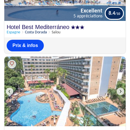
Excellent
8.4
5 appréciations
Excellent
Hotel Best Mediterráneo
8.4
5 appréciations
Espagne
Costa Dorada
Salou
Prix & infos