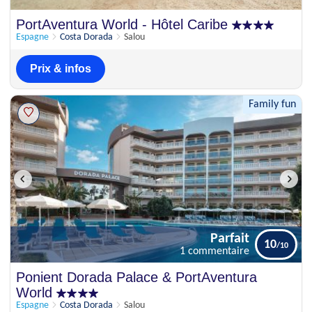
PortAventura World - Hôtel Caribe
Espagne
Costa Dorada
Salou
Prix & infos
Family fun
Parfait
10
1 commentaire
Parfait
Ponient Dorada Palace & PortAventura
10
1 commentaire
World
Espagne
Costa Dorada
Salou