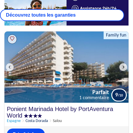
Découvrez toutes les garanties
Family fun
Parfait
9
1 commentaire
Parfait
Ponient Marinada Hotel by PortAventura
9
1 commentaire
World
Espagne
Costa Dorada
Salou