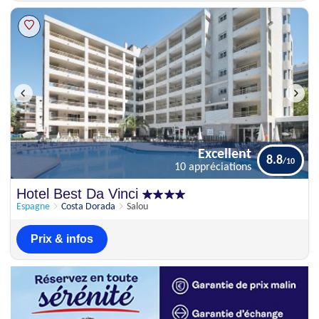
Excellent
8.8
10 appréciations
Excellent
Hotel Best Da Vinci
8.8
10 appréciations
Espagne
Costa Dorada
Salou
Prix & infos