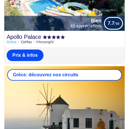
Bien
7.7
65 appréciations
Bien
Apollo Palace
7.7
65 appréciations
Grèce
Corfou
Messonghi
Prix & infos
Grèce: découvrez nos circuits