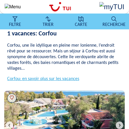
Aller
au
contenu
principal
FILTRE
TRIER
CARTE
RECHERCHE
1 vacances: Corfou
Corfou, une île idyllique en pleine mer Ionienne, l’endroit
rêvé pour se ressourcer. Mais un séjour à Corfou est aussi
synonyme de découvertes. Cette île verdoyante abrite de
vastes forêts, des baies romantiques et de charmants petits
villages...
Corfou: en savoir plus sur les vacances