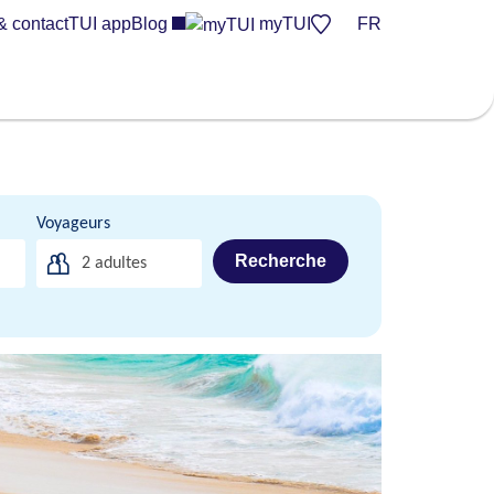
& contact
TUI app
Blog
myTUI
FR
Voyageurs
Recherche
2
adultes