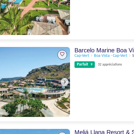
Excellent
8
205 appréciations
Barcelo Marine Boa V
Cap-Vert
Boa Vista - Cap-Vert
S
Parfait
9
32 appréciations
Parfait
9
32 appréciations
Meliá Llana Resort &