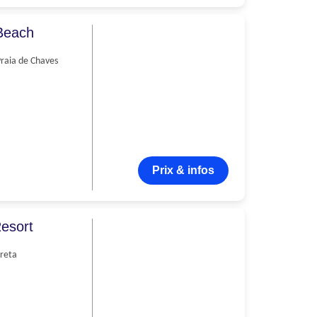
 Beach
raia de Chaves
Prix & infos
esort
reta