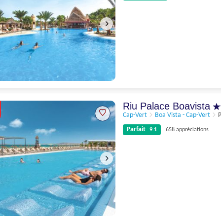
Excellent
8.3
427 appréciations
Riu Palace Boavista
Cap-Vert
Boa Vista - Cap-Vert
P
Parfait
9.1
658 appréciations