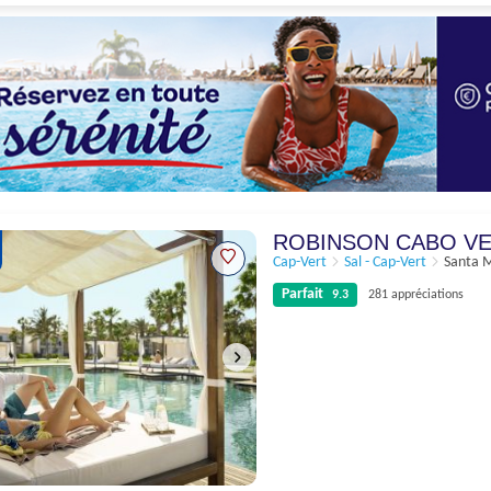
Parfait
9.1
658 appréciations
ROBINSON CABO V
Cap-Vert
Sal - Cap-Vert
Santa 
Parfait
9.3
281 appréciations