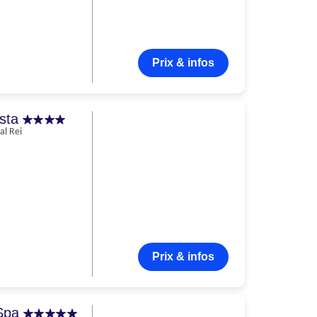
Prix & infos
ista
al Rei
Prix & infos
 Spa