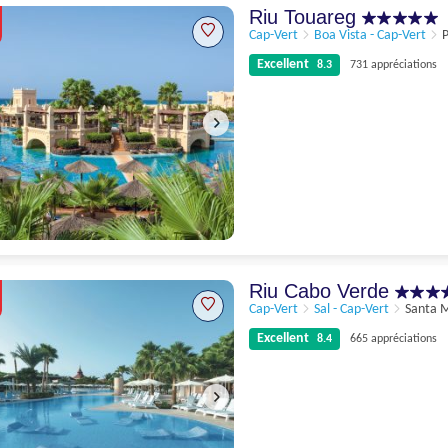
699 appréciations
Riu Touareg
Cap-Vert
Boa Vista - Cap-Vert
P
Excellent
8.3
731 appréciations
Excellent
8.3
731 appréciations
Riu Cabo Verde
Cap-Vert
Sal - Cap-Vert
Santa 
Excellent
8.4
665 appréciations