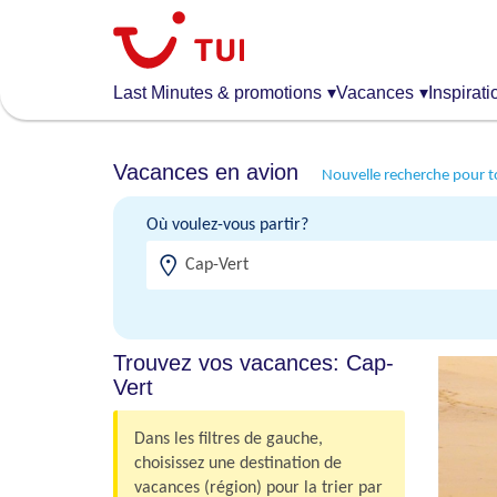
Aller
au
contenu
principal
Last Minutes & promotions
▾
Vacances
▾
Inspirati
Vacances en avion
Nouvelle recherche pour t
Où voulez-vous partir?
Trouvez vos vacances: Cap-
Vert
Dans les filtres de gauche,
choisissez une destination de
vacances (région) pour la trier par