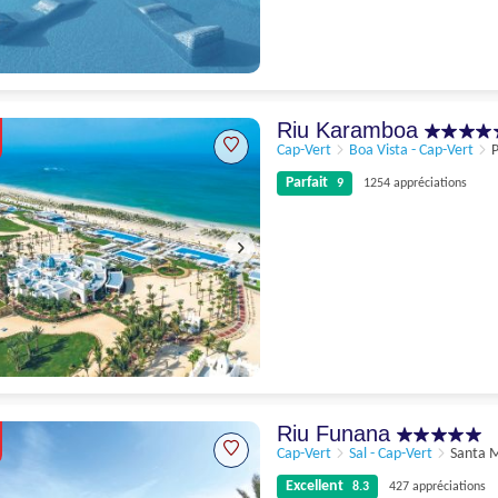
Excellent
8.4
665 appréciations
Riu Karamboa
Cap-Vert
Boa Vista - Cap-Vert
P
Parfait
9
1254 appréciations
Parfait
9
1254 appréciations
Riu Funana
Cap-Vert
Sal - Cap-Vert
Santa 
Excellent
8.3
427 appréciations