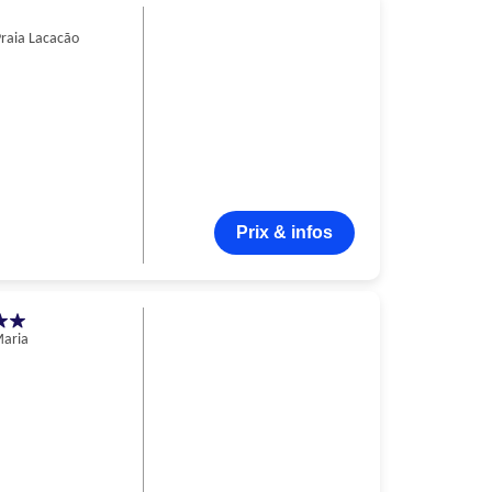
raia Lacacão
Prix & infos
Maria