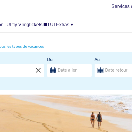
Services 
on
TUI fly Vliegtickets
TUI Extras
▾
ous les types de vacances
Du
Au