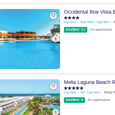
Parfait
9.3
281 appréciations
Occidental Boa Vista
Cap-Vert
Boa Vista - Cap-Vert
P
Excellent
8.3
115 appréciations
Excellent
8.3
115 appréciations
Melia Laguna Beach R
Cap-Vert
Sal - Cap-Vert
Ponta P
Excellent
8
205 appréciations