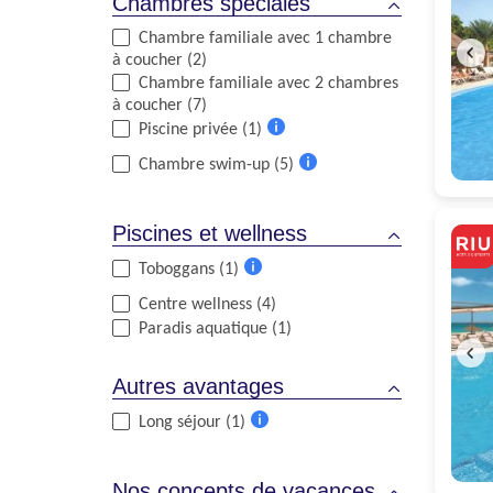
Chambres spéciales
Chambre familiale avec 1 chambre
à coucher (2)
Chambre familiale avec 2 chambres
à coucher (7)
Piscine privée (1)
Plus
Chambre swim-up (5)
d'informations
Plus
d'informations
Piscines et wellness
Toboggans (1)
Plus
Centre wellness (4)
d'informations
Paradis aquatique (1)
Autres avantages
Long séjour (1)
Plus
d'informations
Nos concepts de vacances