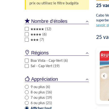
prix ou utilisez le filtre budgéta
25 va
Cabo Ver
Nombre d'étoiles
superbes
savoir p
(12)
(6)
25
va
(7)
Régions
Boa Vista - Cap-Vert (6)
Sal - Cap-Vert (19)
Appréciation
9 ou plus (6)
8 ou plus (16)
7 ou plus (19)
6 ou plus (21)
Affichez tout