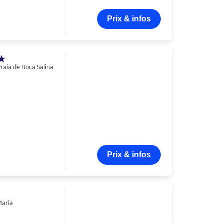
Prix & infos
raia de Boca Salina
Prix & infos
Maria