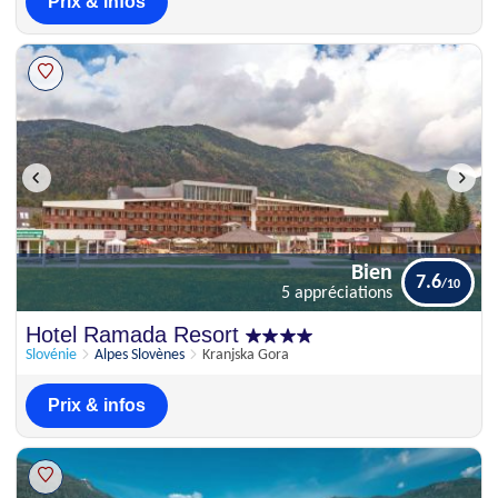
Prix & infos
Bien
7.6
5 appréciations
Bien
Hotel Ramada Resort
7.6
5 appréciations
Slovénie
Alpes Slovènes
Kranjska Gora
Prix & infos