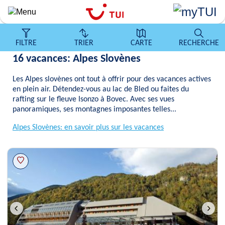
Aller
au
contenu
principal
FILTRE
TRIER
CARTE
RECHERCHE
16 vacances: Alpes Slovènes
Les Alpes slovènes ont tout à offrir pour des vacances actives
en plein air. Détendez-vous au lac de Bled ou faites du
rafting sur le fleuve Isonzo à Bovec. Avec ses vues
panoramiques, ses montagnes imposantes telles...
Alpes Slovènes: en savoir plus sur les vacances