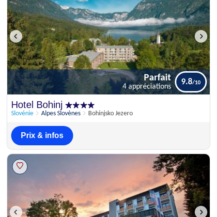
Parfait
9.8
4 appréciations
Parfait
Hotel Bohinj
9.8
4 appréciations
Slovénie
Alpes Slovènes
Bohinjsko Jezero
Prix & infos