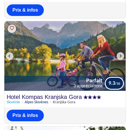
Prix & infos
Parfait
9.3
3 appréciations
Parfait
Hotel Kompas Kranjska Gora
9.3
3 appréciations
Slovénie
Alpes Slovènes
Kranjska Gora
Prix & infos