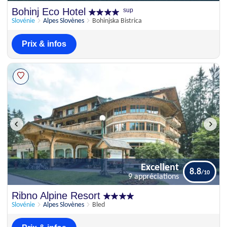
Excellent
Bohinj Eco Hotel
sup
8.3
9 appréciations
Slovénie
Alpes Slovènes
Bohinjska Bistrica
Prix & infos
Excellent
8.8
9 appréciations
Excellent
Ribno Alpine Resort
8.8
9 appréciations
Slovénie
Alpes Slovènes
Bled