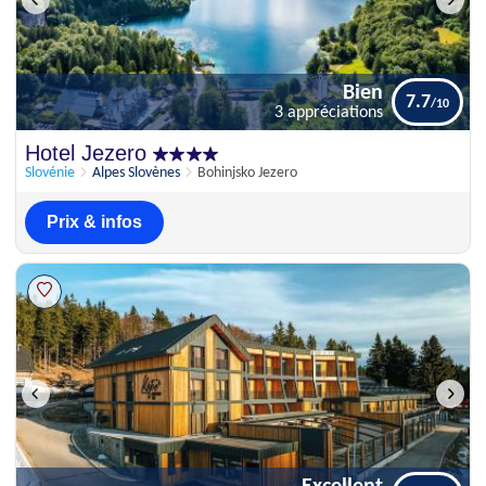
Bien
7.7
3 appréciations
Bien
Hotel Jezero
7.7
3 appréciations
Slovénie
Alpes Slovènes
Bohinjsko Jezero
Prix & infos