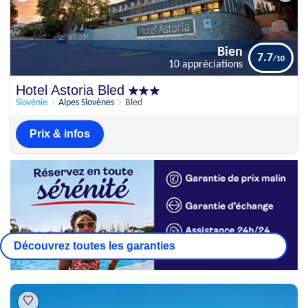
Bien
7.7
10 appréciations
Bien
Hotel Astoria Bled
7.7
10 appréciations
Slovénie
Alpes Slovènes
Bled
Prix & infos
Découvrez toutes les garanties