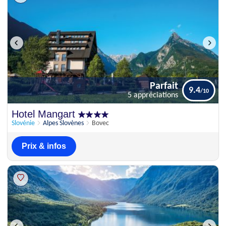
Parfait
9.4
5 appréciations
Parfait
Hotel Mangart
9.4
5 appréciations
Slovénie
Alpes Slovènes
Bovec
Prix & infos