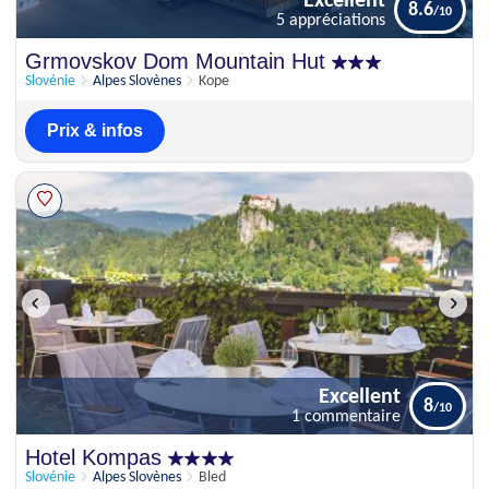
Excellent
8.6
5 appréciations
Excellent
Grmovskov Dom Mountain Hut
8.6
5 appréciations
Slovénie
Alpes Slovènes
Kope
Prix & infos
Excellent
8
1 commentaire
Excellent
Hotel Kompas
8
1 commentaire
Slovénie
Alpes Slovènes
Bled