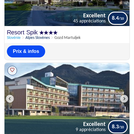
Excellent
8.4
45 appréciations
Excellent
Resort Spik
8.4
45 appréciations
Slovénie
Alpes Slovènes
Gozd Martuljek
Prix & infos
Excellent
8.3
9 appréciations