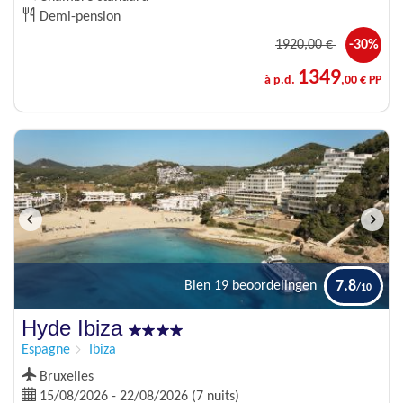
Demi-pension
1920
,00 €
-30%
1349
à p.d.
,00 € PP
7.8
Bien
19 beoordelingen
Hyde Ibiza
Espagne
Ibiza
Bruxelles
15/08/2026 - 22/08/2026 (7 nuits)