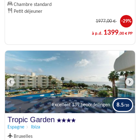
Chambre standard
Petit déjeuner
1977
,00 €
-29%
1399
à p.d.
,00 € PP
8.5
Excellent
139 beoordelingen
Tropic Garden
Espagne
Ibiza
Bruxelles