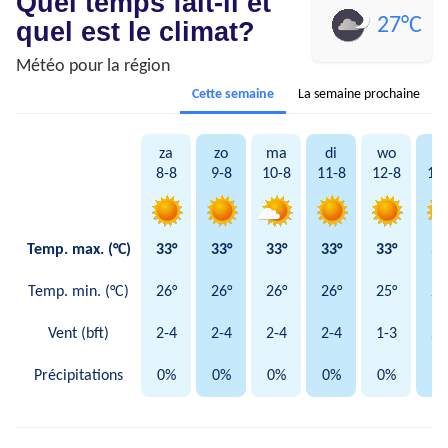
Quel temps fait-il et
27°C
quel est le climat?
Météo pour la région
Cette semaine
La semaine prochaine
za
zo
ma
di
wo
d
8-8
9-8
10-8
11-8
12-8
13
Temp. max. (°C)
33°
33°
33°
33°
33°
33
Temp. min. (°C)
26°
26°
26°
26°
25°
24
Vent (bft)
2-4
2-4
2-4
2-4
1-3
2-
Précipitations
0%
0%
0%
0%
0%
0