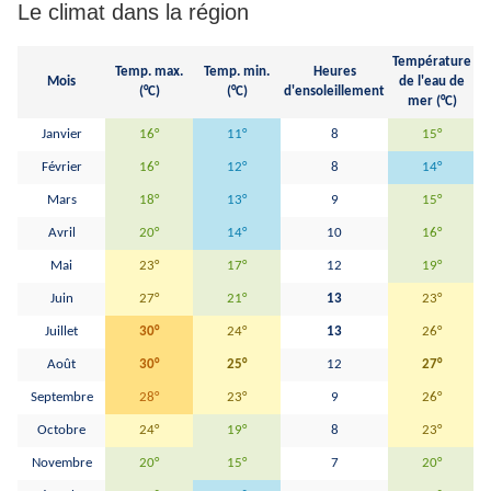
Le climat dans la région
Température
Temp. max.
Temp. min.
Heures
Mois
de l'eau de
H
(°C)
(°C)
d'ensoleillement
mer (°C)
Janvier
16°
11°
8
15°
Février
16°
12°
8
14°
Mars
18°
13°
9
15°
Avril
20°
14°
10
16°
Mai
23°
17°
12
19°
Juin
27°
21°
13
23°
Juillet
30°
24°
13
26°
Août
30°
25°
12
27°
Septembre
28°
23°
9
26°
Octobre
24°
19°
8
23°
Novembre
20°
15°
7
20°