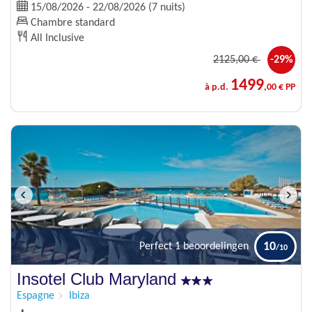
15/08/2026 - 22/08/2026 (7 nuits)
Chambre standard
All Inclusive
2125
,00 €
-29%
1499
à p.d.
,00 € PP
10
Perfect
1 beoordelingen
Insotel Club Maryland
Espagne
Ibiza