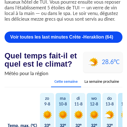
luxueux hôtel de TUI. Vous pourrez ensuite vous reposer
dans l’établissement 5 étoiles de TUI — un verre de vin
local à la main — ou dans le spa. Le soir venu, dégustez
les délicieux mezze grecs qui vous sont servis au dîner.
Voir toutes les last minutes Crète -Heraklion (64)
Quel temps fait-il et
28.6°C
quel est le climat?
Météo pour la région
Cette semaine
La semaine prochaine
zo
ma
di
wo
do
vr
9-8
10-8
11-8
12-8
13-8
14
Temp. max. (°C)
33°
32°
32°
32°
32°
31