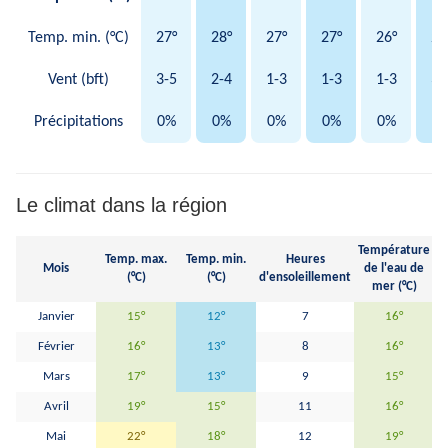
Temp. min. (°C)
27°
28°
27°
27°
26°
24
Vent (bft)
3-5
2-4
1-3
1-3
1-3
3-
Précipitations
0%
0%
0%
0%
0%
0
Le climat dans la région
Température
Temp. max.
Temp. min.
Heures
Mois
de l'eau de
H
(°C)
(°C)
d'ensoleillement
mer (°C)
Janvier
15°
12°
7
16°
Février
16°
13°
8
16°
Mars
17°
13°
9
15°
Avril
19°
15°
11
16°
Mai
22°
18°
12
19°