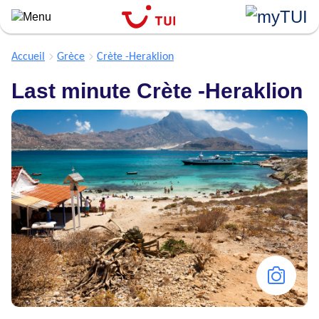
``
Aller
au
contenu
Accueil
Grèce
Crète -Heraklion
principal
Last minute Crète -Heraklion