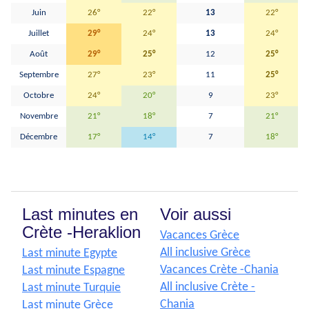
Juin
26°
22°
13
22°
Juillet
29°
24°
13
24°
Août
29°
25°
12
25°
Septembre
27°
23°
11
25°
Octobre
24°
20°
9
23°
Novembre
21°
18°
7
21°
Décembre
17°
14°
7
18°
Last minutes en
Voir aussi
Crète -Heraklion
Vacances Grèce
All inclusive Grèce
Last minute Egypte
Vacances Crète -Chania
Last minute Espagne
All inclusive Crète -
Last minute Turquie
Chania
Last minute Grèce