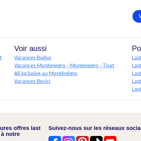
Voir aussi
Po
t
Vacances Budva
Las
Vacances Montenegro - Montenegro - Tivat
Las
All inclusive au Monténégro
Las
Vacances Becici
Las
Las
res offres last
Suivez-nous sur les réseaux soci
 à notre