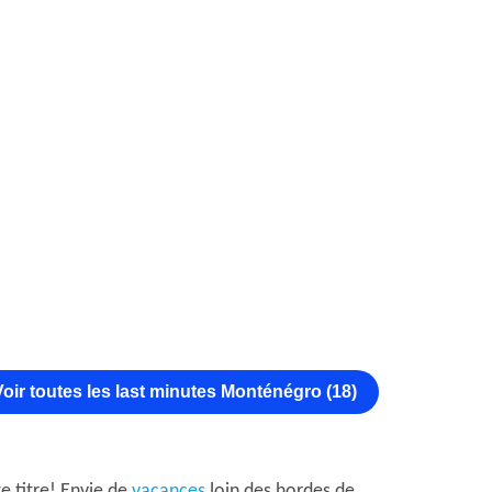
Voir toutes les last minutes Monténégro (18)
e titre! Envie de
vacances
loin des hordes de