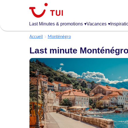
Aller
au
contenu
principal
Last Minutes & promotions
▾
Vacances
▾
Inspirati
Accueil
Monténégro
Last minute Monténégr