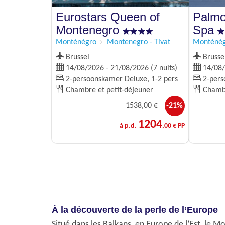
Eurostars Queen of
Palmo
Montenegro
Spa
Monténégro
Montenegro - Tivat
Monténé
Brussel
Brusse
14/08/2026 - 21/08/2026 (7 nuits)
14/08/2
2-persoonskamer Deluxe, 1-2 pers
2-perso
Chambre et petit-déjeuner
Chambr
1538
,00 €
-21%
1204
à p.d.
,00 € PP
À la découverte de la perle de l’Europe
Situé dans les Balkans, en Europe de l’Est, le 