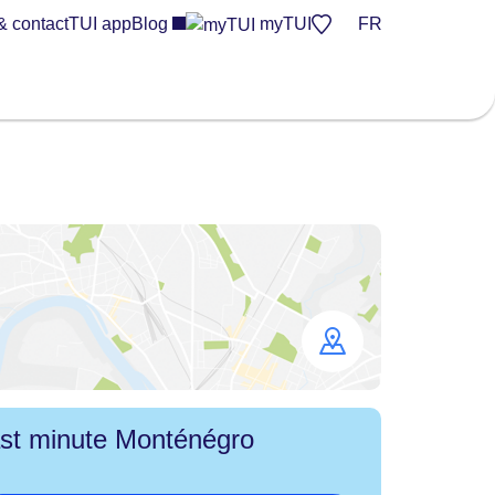
& contact
TUI app
Blog
myTUI
FR
Open
map
st minute Monténégro