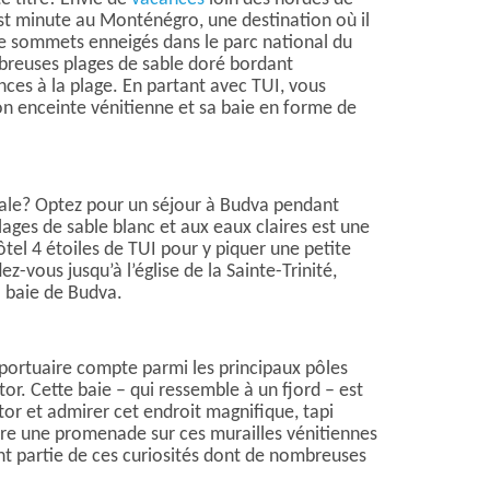
ast minute au Monténégro, une destination où il
de sommets enneigés dans le parc national du
mbreuses plages de sable doré bordant
ces à la plage. En partant avec TUI, vous
on enceinte vénitienne et sa baie en forme de
ocale? Optez pour un séjour à Budva pendant
lages de sable blanc et aux eaux claires est une
ôtel 4 étoiles de TUI pour y piquer une petite
z-vous jusqu’à l’église de la Sainte-Trinité,
a baie de Budva.
 portuaire compte parmi les principaux pôles
tor. Cette baie – qui ressemble à un fjord – est
tor et admirer cet endroit magnifique, tapi
ire une promenade sur ces murailles vénitiennes
ement partie de ces curiosités dont de nombreuses