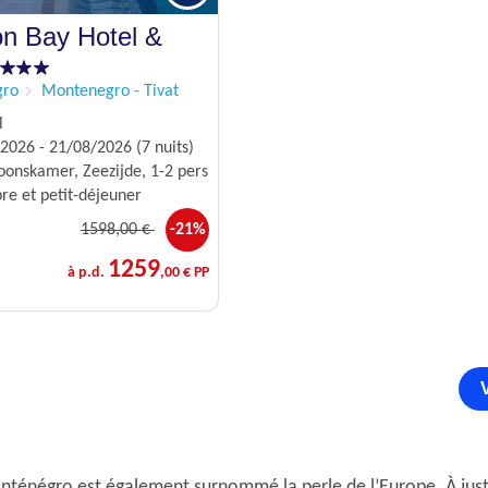
n Bay Hotel &
gro
Montenegro - Tivat
l
026 - 21/08/2026 (7 nuits)
onskamer, Zeezijde, 1-2 pers
e et petit-déjeuner
1598
,00 €
-21%
1259
à p.d.
,00 € PP
Monténégro est également surnommé la perle de l’Europe. À just