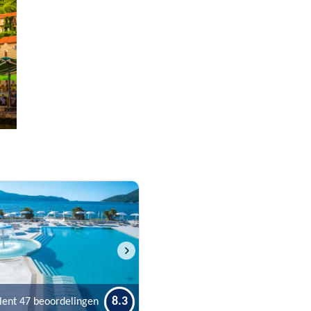
8.3
lent
47 beoordelingen