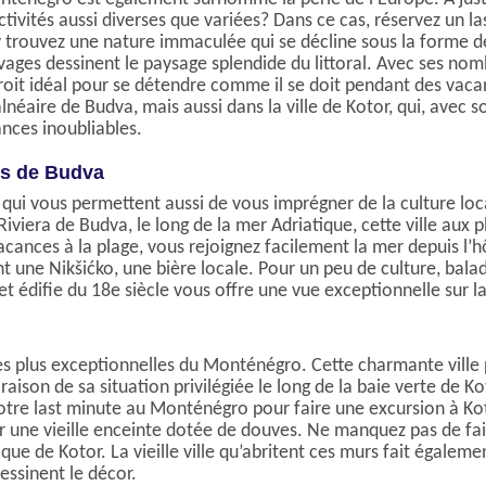
tivités aussi diverses que variées? Dans ce cas, réservez un l
 y trouvez une nature immaculée qui se décline sous la forme 
uvages dessinent le paysage splendide du littoral. Avec ses no
roit idéal pour se détendre comme il se doit pendant des vacan
éaire de Budva, mais aussi dans la ville de Kotor, qui, avec s
ances inoubliables.
es de Budva
e qui vous permettent aussi de vous imprégner de la culture l
iviera de Budva, le long de la mer Adriatique, cette ville aux p
acances à la plage, vous rejoignez facilement la mer depuis l’h
nt une Nikšićko, une bière locale. Pour un peu de culture, balade
et édifie du 18e siècle vous offre une vue exceptionnelle sur l
les plus exceptionnelles du Monténégro. Cette charmante ville
ison de sa situation privilégiée le long de la baie verte de Ko
 votre last minute au Monténégro pour faire une excursion à Ko
 une vieille enceinte dotée de douves. Ne manquez pas de fa
llique de Kotor. La vieille ville qu’abritent ces murs fait égal
dessinent le décor.