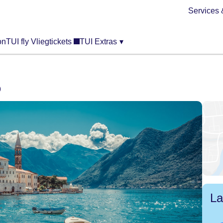
Services 
on
TUI fly Vliegtickets
TUI Extras
▾
o
La