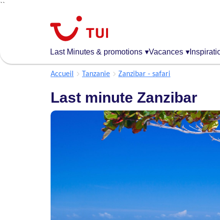
``
Aller
au
contenu
principal
Last Minutes & promotions
▾
Vacances
▾
Inspirati
Accueil
Tanzanie
Zanzibar - safari
Last minute Zanzibar