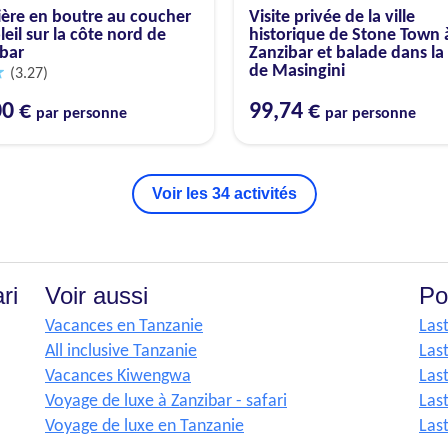
ière en boutre au coucher
Visite privée de la ville
leil sur la côte nord de
historique de Stone Town 
bar
Zanzibar et balade dans la
de Masingini
(3.27)
00 €
99,74 €
par personne
par personne
Voir les 34 activités
ri
Voir aussi
Po
Vacances en Tanzanie
Las
All inclusive Tanzanie
Las
Vacances Kiwengwa
Las
Voyage de luxe à Zanzibar - safari
Las
Voyage de luxe en Tanzanie
Las