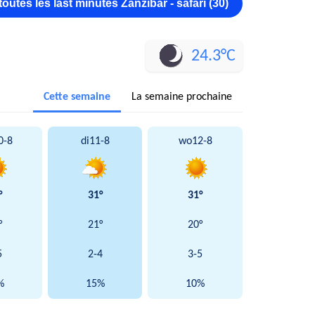
toutes les last minutes Zanzibar - safari (30)
24.3°C
Cette semaine
La semaine prochaine
0-8
di
11-8
wo
12-8
°
31°
31°
°
21°
20°
5
2-4
3-5
%
15%
10%