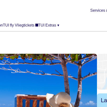
Services 
on
TUI fly Vliegtickets
TUI Extras
▾
La