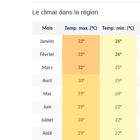
Le climat dans la région
Mois
Temp. max. (°C)
Temp. min. (°C)
Janvier
32°
26°
Février
32°
26°
Mars
32°
25°
Avril
30°
25°
Mai
29°
24°
Juin
29°
22°
Juillet
28°
22°
Août
29°
22°