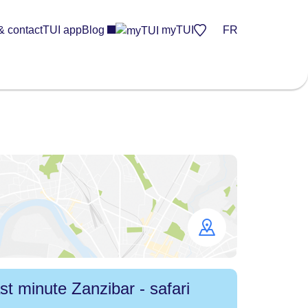
& contact
TUI app
Blog
myTUI
FR
Open
map
st minute Zanzibar - safari