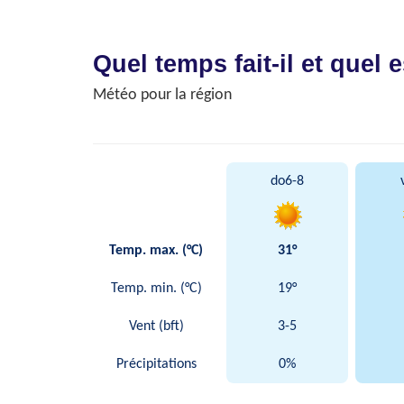
Quel temps fait-il et quel e
Météo pour la région
do
6-8
Temp. max. (°C)
31°
Temp. min. (°C)
19°
Vent (bft)
3-5
Précipitations
0%