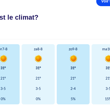
Voir 
st le climat?
vr
7-8
za
8-8
zo
9-8
ma
1
31°
31°
31°
31
21°
21°
21°
21
3-5
3-5
2-4
3-
0%
0%
5%
15