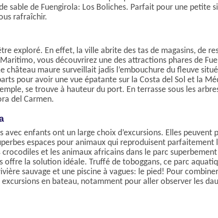
 sable de Fuengirola: Los Boliches. Parfait pour une petite sie
s rafraîchir.
tre exploré. En effet, la ville abrite des tas de magasins, de re
o Maritimo, vous découvrirez une des attractions phares de Fuen
Le château maure surveillait jadis l’embouchure du fleuve situé
arts pour avoir une vue épatante sur la Costa del Sol et la M
exemple, se trouve à hauteur du port. En terrasse sous les arbr
nora del Carmen.
a
s avec enfants ont un large choix d’excursions. Elles peuvent 
 superbes espaces pour animaux qui reproduisent parfaitement 
s crocodiles et les animaux africains dans le parc superbement
s offre la solution idéale. Truffé de toboggans, ce parc aquati
vière sauvage et une piscine à vagues: le pied! Pour combiner
es excursions en bateau, notamment pour aller observer les da