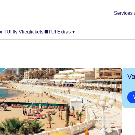
Services 
on
TUI fly Vliegtickets
TUI Extras
▾
Va