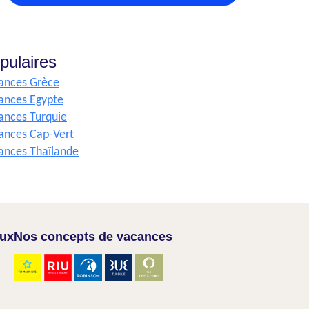
pulaires
ances Grèce
ances Egypte
ances Turquie
ances Cap-Vert
ances Thaïlande
aux
Nos concepts de vacances