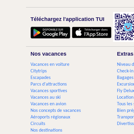
Téléchargez l'application TUI
Nos vacances
Extras
Vacances en voiture
Niveau d
Citytrips
Check-in
Escapades
Bagages
Parcs d'attractions
Excursio
Vacances sportives
Fly Delu
Vacances au ski
Location
Vacances en avion
Tous les
Nos concepts de vacances
Bien pré
Aéroports régionaux
Transpor
Circuits
Divertis
Nos destinations