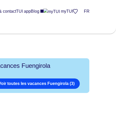
& contact
TUI app
Blog
myTUI
FR
cances Fuengirola
Voir toutes les vacances Fuengirola (3)