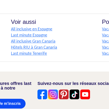
Voir aussi
Po
All inclusive en Espagne
Vac
Last minute Espagne
Vac
All inclusive Gran Canaria
Vac
Hôtels RIU à Gran Canaria
Vac
Last minute Tenerife
Vac
res offres last
Suivez-nous sur les réseaux soci
 à notre
Je m'inscris