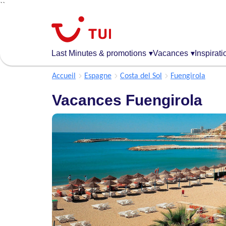
``
Aller
au
contenu
principal
Last Minutes & promotions
▾
Vacances
▾
Inspirati
Accueil
Espagne
Costa del Sol
Fuengirola
Vacances Fuengirola