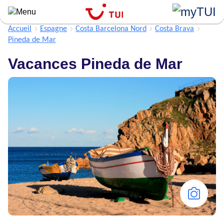
Aller
au
contenu
Accueil
Espagne
Costa Barcelona Nord
Costa Brava
principal
Pineda de Mar
Vacances Pineda de Mar